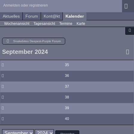
Anmelden oder registrieren
Aktuelles
Forum
Kont@kt
Kalender
Wochenansicht
Tagesansicht
Termine
Karte
Snakebites Deepest-Purple Forum
September 2024
35
36
37
38
39
40
Absenden