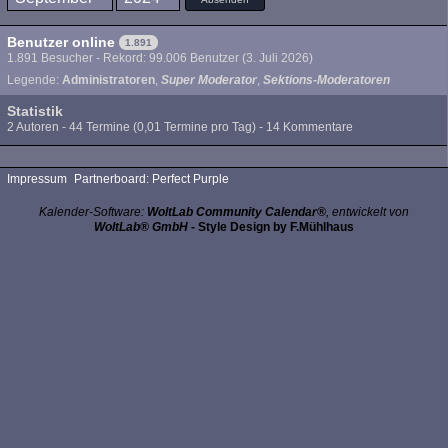
Benutzer online
1.891
1.891 Besucher - Rekord: 99.006 Benutzer (
3. Juli 2026
)
Legende:
Administratoren
Super Moderator
Sektions-Moderatoren
Statistik
2 Autoren - 44 Termine (0,01 Termine pro Tag) - 14 Kommentare
Impressum
Partnerboard: Perfect Purple
Kalender-Software:
WoltLab Community Calendar®
, entwickelt von
WoltLab® GmbH