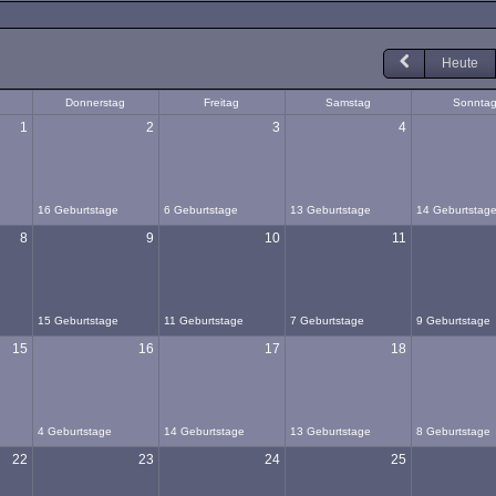
Heute
Donnerstag
Freitag
Samstag
Sonnta
1
2
3
4
16 Geburtstage
6 Geburtstage
13 Geburtstage
14 Geburtstag
8
9
10
11
15 Geburtstage
11 Geburtstage
7 Geburtstage
9 Geburtstage
15
16
17
18
4 Geburtstage
14 Geburtstage
13 Geburtstage
8 Geburtstage
22
23
24
25