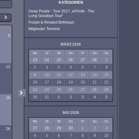
KATEGORIEN
Deep Purple - Tour 2017 „inFinite - The
Long Goodbye Tour“
Purple & Related Birthdays
Mitglieder Termine
g
5
MÄRZ 2026
Mo
Di
Mi
Do
Fr
Sa
So
e
23
24
25
26
27
28
1
12
2
3
4
5
6
7
8
9
10
11
12
13
14
15
16
17
18
19
20
21
22
23
24
25
26
27
28
29
30
31
1
2
3
4
5
19
MAI 2026
Mo
Di
Mi
Do
Fr
Sa
So
27
28
29
30
1
2
3
26
4
5
6
7
8
9
10