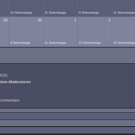
14 Geburtstage
11 Geburtstage
9 Geburtstage
11 Geburtstag
29
30
1
2
4 Geburtstage
11 Geburtstage
10 Geburtstage
10 Geburtstag
 2026
)
tions-Moderatoren
4 Kommentare