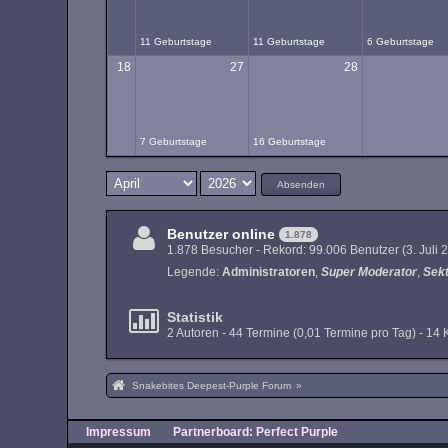
11 Geburtstage
11 Geburtstage
6 Geburtstage
18
27
28
7 Geburtstage
16 Geburtstage
Absenden
Benutzer online
1.878
1.878 Besucher - Rekord: 99.006 Benutzer (
3. Juli
Legende:
Administratoren
Super Moderator
Sek
Statistik
2 Autoren - 44 Termine (0,01 Termine pro Tag) - 1
Snakebites Deepest-Purple Forum
»
Impressum
Partnerboard: Perfect Purple