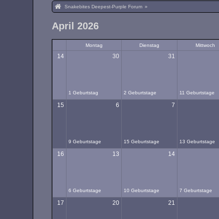
Snakebites Deepest-Purple Forum
»
April 2026
Montag
Dienstag
Mittwoch
14
30
31
1 Geburtstag
2 Geburtstage
11 Geburtstage
15
6
7
9 Geburtstage
15 Geburtstage
13 Geburtstage
16
13
14
6 Geburtstage
10 Geburtstage
7 Geburtstage
17
20
21