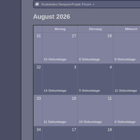
Snakebites Deepest-Purple Forum
»
August 2026
Montag
Dienstag
Mittwoch
31
27
28
10 Geburtstage
6 Geburtstage
6 Geburtstage
32
3
4
14 Geburtstage
5 Geburtstage
11 Geburtstage
33
10
11
11 Geburtstage
10 Geburtstage
6 Geburtstage
34
17
18