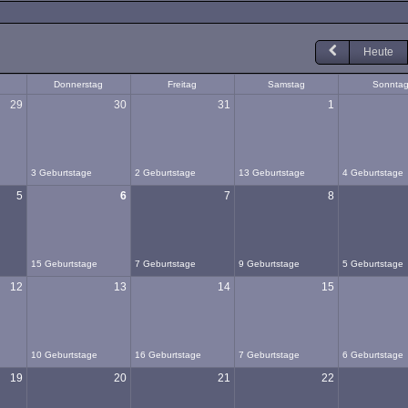
Heute
Donnerstag
Freitag
Samstag
Sonnta
29
30
31
1
3 Geburtstage
2 Geburtstage
13 Geburtstage
4 Geburtstage
5
6
7
8
15 Geburtstage
7 Geburtstage
9 Geburtstage
5 Geburtstage
12
13
14
15
10 Geburtstage
16 Geburtstage
7 Geburtstage
6 Geburtstage
19
20
21
22