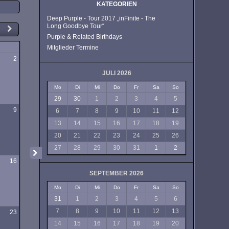
KATEGORIEN
Deep Purple - Tour 2017 „inFinite - The
Long Goodbye Tour“
Purple & Related Birthdays
Mitglieder Termine
g
2
JULI 2026
Mo
Di
Mi
Do
Fr
Sa
So
29
30
1
2
3
4
5
9
6
7
8
9
10
11
12
13
14
15
16
17
18
19
20
21
22
23
24
25
26
27
28
29
30
31
1
2
16
SEPTEMBER 2026
Mo
Di
Mi
Do
Fr
Sa
So
31
1
2
3
4
5
6
7
8
9
10
11
12
13
23
14
15
16
17
18
19
20