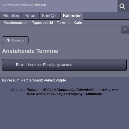
Anmelden oder registrieren
Aktuelles
Forum
Kont@kt
Kalender
Wochenansicht
Tagesansicht
Termine
Karte
Kalender
Anstehende Termine
Es wurden keine Einträge gefunden.
Impressum
Partnerboard: Perfect Purple
Kalender-Software:
WoltLab Community Calendar®
, entwickelt von
WoltLab® GmbH