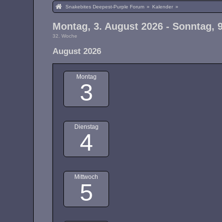
Snakebites Deepest-Purple Forum
»
Kalender
»
Montag, 3. August 2026 - Sonntag, 
32. Woche
August 2026
Montag
3
Dienstag
4
Mittwoch
5