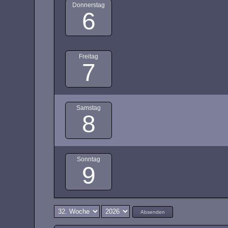
Donnerstag
6
Freitag
7
Samstag
8
Sonntag
9
Absenden