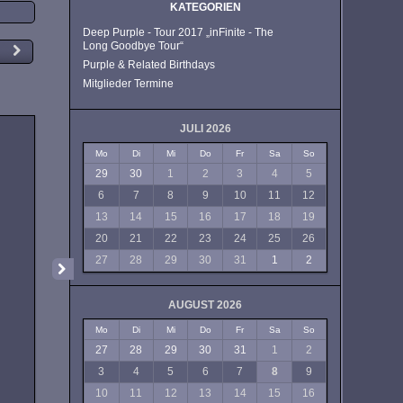
KATEGORIEN
Deep Purple - Tour 2017 „inFinite - The
Long Goodbye Tour“
Purple & Related Birthdays
Mitglieder Termine
JULI 2026
Mo
Di
Mi
Do
Fr
Sa
So
29
30
1
2
3
4
5
6
7
8
9
10
11
12
13
14
15
16
17
18
19
20
21
22
23
24
25
26
27
28
29
30
31
1
2
AUGUST 2026
Mo
Di
Mi
Do
Fr
Sa
So
27
28
29
30
31
1
2
3
4
5
6
7
8
9
10
11
12
13
14
15
16