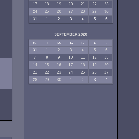
17
18
19
20
21
22
23
24
25
26
27
28
29
30
31
1
2
3
4
5
6
SEPTEMBER 2026
Mo
Di
Mi
Do
Fr
Sa
So
31
1
2
3
4
5
6
7
8
9
10
11
12
13
14
15
16
17
18
19
20
21
22
23
24
25
26
27
28
29
30
1
2
3
4