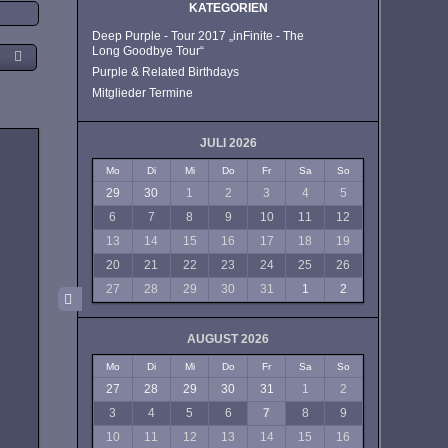
KATEGORIEN
Deep Purple - Tour 2017 „inFinite - The
Long Goodbye Tour“
Purple & Related Birthdays
Mitglieder Termine
JULI 2026
Mo
Di
Mi
Do
Fr
Sa
So
29
30
1
2
3
4
5
6
7
8
9
10
11
12
13
14
15
16
17
18
19
20
21
22
23
24
25
26
27
28
29
30
31
1
2
AUGUST 2026
Mo
Di
Mi
Do
Fr
Sa
So
27
28
29
30
31
1
2
3
4
5
6
7
8
9
10
11
12
13
14
15
16