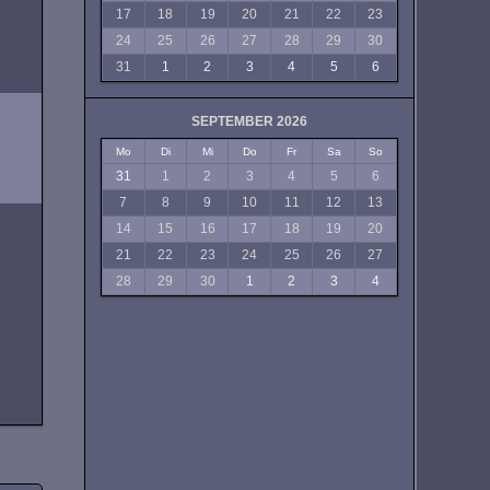
17
18
19
20
21
22
23
24
25
26
27
28
29
30
31
1
2
3
4
5
6
SEPTEMBER 2026
Mo
Di
Mi
Do
Fr
Sa
So
31
1
2
3
4
5
6
7
8
9
10
11
12
13
14
15
16
17
18
19
20
21
22
23
24
25
26
27
28
29
30
1
2
3
4