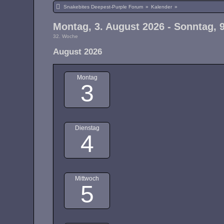
Snakebites Deepest-Purple Forum
»
Kalender
»
Montag, 3. August 2026 - Sonntag, 
32. Woche
August 2026
Montag
3
Dienstag
4
Mittwoch
5