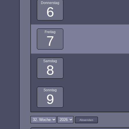
Donnerstag
6
Freitag
7
Samstag
8
Sonntag
9
Absenden