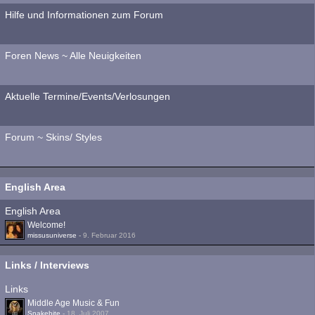
Hilfe und Informationen zum Forum
Foren News ~ Alle Neuigkeiten
Aktuelle Termine/Events/Verlosungen
Forum ~ Skins/ Styles
English Area
English Area
Welcome!
missusuniverse
-
9. Februar 2016
Links / Interviews
Links
Middle Age Music & Fun
Snakebite
-
18. Juli 2007