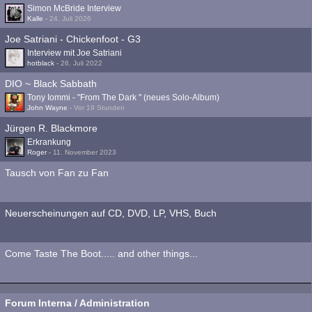
Simon McBride Interview
Kalle
-
24. Juli 2026
Joe Satriani - Chickenfoot - G3
Interview mit Joe Satriani
hotblack
-
26. Juli 2022
DIO ~ Black Sabbath
Tony Iommi - "From The Dark " (neues Solo-Album)
John Wayne
-
Vor 19 Stunden
Jürgen R. Blackmore
Erkrankung
Roger
-
11. November 2023
Tausch von Fan zu Fan
Neuerscheinungen auf CD, DVD, LP, VHS, Buch
Come Taste The Boot..... and other things...
Forum Interna / Administration