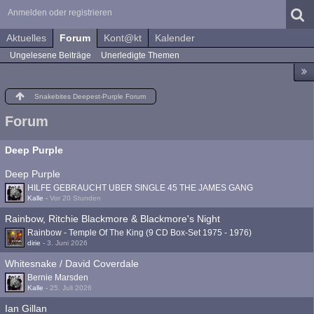
Anmelden oder registrieren
Aktuelles
Forum
Kont@kt
Kalender
Ungelesene Beiträge
Unerledigte Themen
Snakebites Deepest-Purple Forum
Forum
Deep Purple
Deep Purple
HILFE GEBRAUCHT UBER SINGLE 45 THE JAMES GANG
Kalle
-
Vor 20 Stunden
Rainbow, Ritchie Blackmore & Blackmore's Night
Rainbow - Temple Of The King (9 CD Box-Set 1975 - 1976)
dirie
-
3. Juni 2026
Whitesnake / David Coverdale
Bernie Marsden
Kalle
-
25. Juli 2026
Ian Gillan