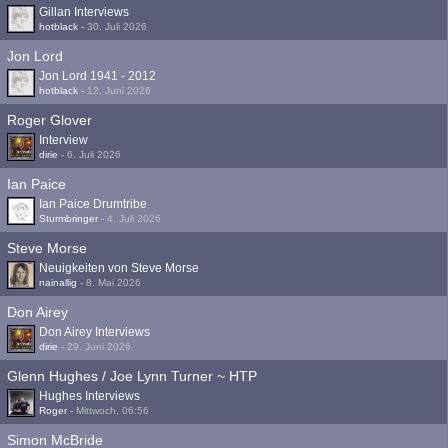
Gillan Interviews
hotblack
-
30. Juli 2026
Jon Lord
Jon Lord 1941 - 2012
hotblack
-
12. Juni 2026
Roger Glover
Interview
dirie
-
6. Juli 2026
Ian Paice
Ian Paice Drumtribe
Sturmbringer
-
4. Juli 2026
Steve Morse
Neuigkeiten von Steve Morse
nainallig
-
8. Mai 2026
Don Airey
Don Airey Interviews
dirie
-
29. Juni 2026
Glenn Hughes / Joe Lynn Turner ~ HTP
Hughes Interviews
Roger
-
Mittwoch, 06:56
Simon McBride