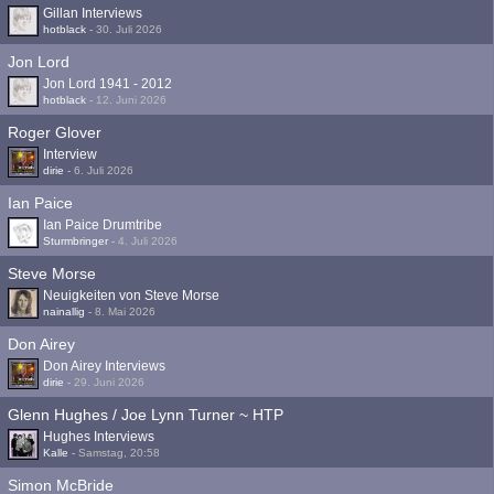
Gillan Interviews
hotblack
-
30. Juli 2026
Jon Lord
Jon Lord 1941 - 2012
hotblack
-
12. Juni 2026
Roger Glover
Interview
dirie
-
6. Juli 2026
Ian Paice
Ian Paice Drumtribe
Sturmbringer
-
4. Juli 2026
Steve Morse
Neuigkeiten von Steve Morse
nainallig
-
8. Mai 2026
Don Airey
Don Airey Interviews
dirie
-
29. Juni 2026
Glenn Hughes / Joe Lynn Turner ~ HTP
Hughes Interviews
Kalle
-
Samstag, 20:58
Simon McBride