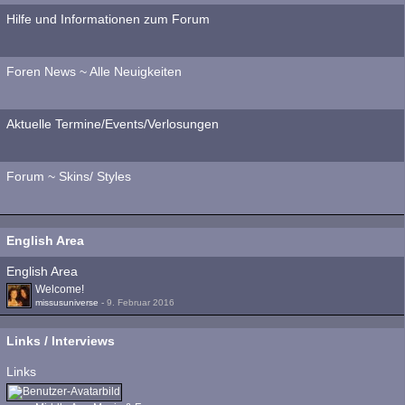
Hilfe und Informationen zum Forum
Foren News ~ Alle Neuigkeiten
Aktuelle Termine/Events/Verlosungen
Forum ~ Skins/ Styles
English Area
English Area
Welcome!
missusuniverse
-
9. Februar 2016
Links / Interviews
Links