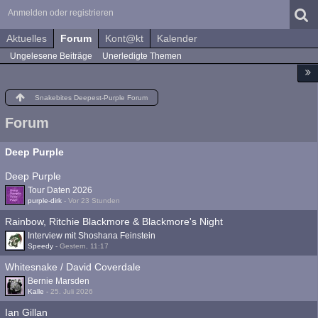
Anmelden oder registrieren
Aktuelles
Forum
Kont@kt
Kalender
Ungelesene Beiträge
Unerledigte Themen
Snakebites Deepest-Purple Forum
Forum
Deep Purple
Deep Purple
Tour Daten 2026
purple-dirk
-
Vor 23 Stunden
Rainbow, Ritchie Blackmore & Blackmore's Night
Interview mit Shoshana Feinstein
Speedy
-
Gestern, 11:17
Whitesnake / David Coverdale
Bernie Marsden
Kalle
-
25. Juli 2026
Ian Gillan