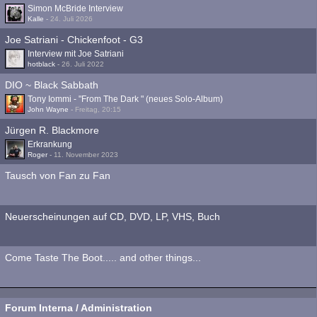
Simon McBride Interview
Kalle
-
24. Juli 2026
Joe Satriani - Chickenfoot - G3
Interview mit Joe Satriani
hotblack
-
26. Juli 2022
DIO ~ Black Sabbath
Tony Iommi - "From The Dark " (neues Solo-Album)
John Wayne
-
Freitag, 20:15
Jürgen R. Blackmore
Erkrankung
Roger
-
11. November 2023
Tausch von Fan zu Fan
Neuerscheinungen auf CD, DVD, LP, VHS, Buch
Come Taste The Boot..... and other things...
Forum Interna / Administration