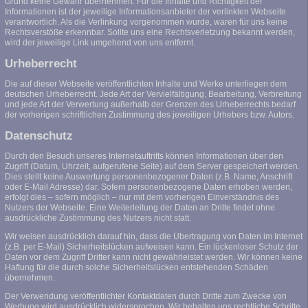
Grund keine Gewähr übernehmen. Für die Inhalte und Richtigkeit der
Informationen ist der jeweilige Informationsanbieter der verlinkten Webseite
verantwortlich. Als die Verlinkung vorgenommen wurde, waren für uns keine
Rechtsverstöße erkennbar. Sollte uns eine Rechtsverletzung bekannt werden,
wird der jeweilige Link umgehend von uns entfernt.
Urheberrecht
Die auf dieser Webseite veröffentlichten Inhalte und Werke unterliegen dem
deutschen Urheberrecht. Jede Art der Vervielfältigung, Bearbeitung, Verbreitung
und jede Art der Verwertung außerhalb der Grenzen des Urheberrechts bedarf
der vorherigen schriftlichen Zustimmung des jeweiligen Urhebers bzw. Autors.
Datenschutz
Durch den Besuch unseres Internetauftritts können Informationen über den
Zugriff (Datum, Uhrzeit, aufgerufene Seite) auf dem Server gespeichert werden.
Dies stellt keine Auswertung personenbezogener Daten (z.B. Name, Anschrift
oder E-Mail Adresse) dar. Sofern personenbezogene Daten erhoben werden,
erfolgt dies – sofern möglich – nur mit dem vorherigen Einverständnis des
Nutzers der Webseite. Eine Weiterleitung der Daten an Dritte findet ohne
ausdrückliche Zustimmung des Nutzers nicht statt.
Wir weisen ausdrücklich darauf hin, dass die Übertragung von Daten im Internet
(z.B. per E-Mail) Sicherheitslücken aufweisen kann. Ein lückenloser Schutz der
Daten vor dem Zugriff Dritter kann nicht gewährleistet werden. Wir können keine
Haftung für die durch solche Sicherheitslücken entstehenden Schäden
übernehmen.
Der Verwendung veröffentlichter Kontaktdaten durch Dritte zum Zwecke von
Werbung wird ausdrücklich widersprochen. Wir behalten uns rechtliche Schritte