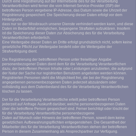
Durch eine Registrierung auf der Internetseite des für die Verarbeitung
Verantwortlichen wird ferner die vom Internet-Service-Provider (ISP) der
betroffenen Person vergebene IP-Adresse, das Datum sowie die Uhrzeit der
Registrierung gespeichert. Die Speicherung dieser Daten erfolgt vor dem
Hintergrund,
dass nur so der Missbrauch unserer Dienste verhindert werden kann, und diese
Daten im Bedarfsfall ermöglichen, begangene Straftaten aufzuklären. Insofern
ist die Speicherung dieser Daten zur Absicherung des für die Verarbeitung
Verantwortlichen erforderlich.
Eine Weitergabe dieser Daten an Dritte erfolgt grundsätzlich nicht, sofern keine
gesetzliche Pflicht zur Weitergabe besteht oder die Weitergabe der
Strafverfolgung dient.
Die Registrierung der betroffenen Person unter freiwilliger Angabe
personenbezogener Daten dient dem für die Verarbeitung Verantwortlichen
dazu, der betroffenen Person Inhalte oder Leistungen anzubieten, die aufgrund
der Natur der Sache nur registrierten Benutzern angeboten werden können.
Registrierten Personen steht die Möglichkeit frei, die bei der Registrierung
angegebenen personenbezogenen Daten jederzeit abzuändern oder
vollständig aus dem Datenbestand des für die Verarbeitung Verantwortlichen
löschen zu lassen.
Der für die Verarbeitung Verantwortliche erteilt jeder betroffenen Person
jederzeit auf Anfrage Auskunft darüber, welche personenbezogenen Daten
über die betroffene Person gespeichert sind. Ferner berichtigt oder löscht der
für die Verarbeitung Verantwortliche personenbezogene
Daten auf Wunsch oder Hinweis der betroffenen Person, soweit dem keine
gesetzlichen Aufbewahrungspflichten entgegenstehen. Die Gesamtheit der
Mitarbeiter des für die Verarbeitung Verantwortlichen stehen der betroffenen
Person in diesem Zusammenhang als Ansprechpartner zur Verfügung.