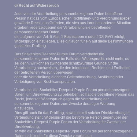
g) Recht auf Widerspruch
Jede von der Verarbeitung personenbezogener Daten betroffene
Person hat das vom Europäischen Richtlinien- und Verordnungsgeber
gewährte Recht, aus Gründen, die sich aus ihrer besonderen Situation
ergeben, jederzeit gegen die Verarbeitung sie betreffender
personenbezogener Daten,
die aufgrund von Art. 6 Abs. 1 Buchstaben e oder f DS-GVO erfolgt,
Widerspruch einzulegen. Dies gilt auch für ein auf diese Bestimmungen
gestütztes Profiling.
Das Snakebites Deepest-Purple Forum verarbeitet die
personenbezogenen Daten im Falle des Widerspruchs nicht mehr, es
sei denn, wir können zwingende schutzwürdige Gründe für die
Verarbeitung nachweisen, die den Interessen, Rechten und Freiheiten
der betroffenen Person überwiegen,
oder die Verarbeitung dient der Geltendmachung, Ausübung oder
Verteidigung von Rechtsansprüchen.
Verarbeitet die Snakebites Deepest-Purple Forum personenbezogene
Daten, um Direktwerbung zu betreiben, so hat die betroffene Person das
Recht, jederzeit Widerspruch gegen die Verarbeitung der
personenbezogenen Daten zum Zwecke derartiger Werbung
einzulegen.
Dies gilt auch für das Profiling, soweit es mit solcher Direktwerbung in
Verbindung steht. Widerspricht die betroffene Person gegenüber der
Snakebites Deepest-Purple Forum der Verarbeitung für Zwecke der
Direktwerbung,
so wird die Snakebites Deepest-Purple Forum die personenbezogenen
Daten nicht mehr für diese Zwecke verarbeiten.