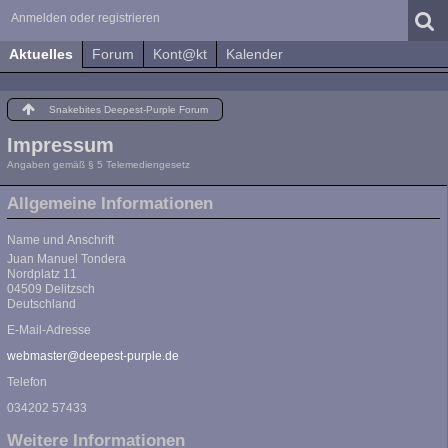
Anmelden oder registrieren
Aktuelles
Forum
Kont@kt
Kalender
Snakebites Deepest-Purple Forum
Impressum
Angaben gemäß § 5 Telemediengesetz
Allgemeine Informationen
Name und Anschrift
Juan Manuel Tondera
Nordplatz 11
04509 Delitzsch
Deutschland
E-Mail-Adresse
webmaster@deepest-purple.de
Telefon
034202 57433
Weitere Informationen