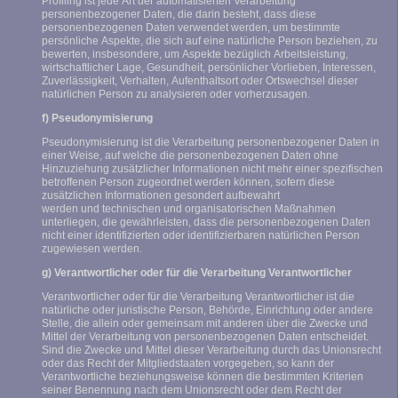
Profiling ist jede Art der automatisierten Verarbeitung
personenbezogener Daten, die darin besteht, dass diese
personenbezogenen Daten verwendet werden, um bestimmte
persönliche Aspekte, die sich auf eine natürliche Person beziehen, zu
bewerten, insbesondere, um Aspekte bezüglich Arbeitsleistung,
wirtschaftlicher Lage, Gesundheit, persönlicher Vorlieben, Interessen,
Zuverlässigkeit, Verhalten, Aufenthaltsort oder Ortswechsel dieser
natürlichen Person zu analysieren oder vorherzusagen.
f) Pseudonymisierung
Pseudonymisierung ist die Verarbeitung personenbezogener Daten in
einer Weise, auf welche die personenbezogenen Daten ohne
Hinzuziehung zusätzlicher Informationen nicht mehr einer spezifischen
betroffenen Person zugeordnet werden können, sofern diese
zusätzlichen Informationen gesondert aufbewahrt
werden und technischen und organisatorischen Maßnahmen
unterliegen, die gewährleisten, dass die personenbezogenen Daten
nicht einer identifizierten oder identifizierbaren natürlichen Person
zugewiesen werden.
g) Verantwortlicher oder für die Verarbeitung Verantwortlicher
Verantwortlicher oder für die Verarbeitung Verantwortlicher ist die
natürliche oder juristische Person, Behörde, Einrichtung oder andere
Stelle, die allein oder gemeinsam mit anderen über die Zwecke und
Mittel der Verarbeitung von personenbezogenen Daten entscheidet.
Sind die Zwecke und Mittel dieser Verarbeitung durch das Unionsrecht
oder das Recht der Mitgliedstaaten vorgegeben, so kann der
Verantwortliche beziehungsweise können die bestimmten Kriterien
seiner Benennung nach dem Unionsrecht oder dem Recht der