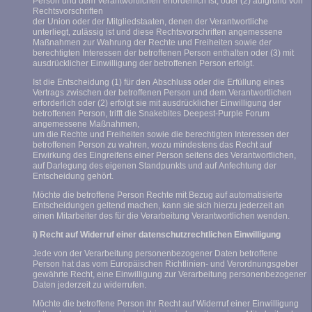
Person und dem Verantwortlichen erforderlich ist, oder (2) aufgrund von
Rechtsvorschriften
der Union oder der Mitgliedstaaten, denen der Verantwortliche
unterliegt, zulässig ist und diese Rechtsvorschriften angemessene
Maßnahmen zur Wahrung der Rechte und Freiheiten sowie der
berechtigten Interessen der betroffenen Person enthalten oder (3) mit
ausdrücklicher Einwilligung der betroffenen Person erfolgt.
Ist die Entscheidung (1) für den Abschluss oder die Erfüllung eines
Vertrags zwischen der betroffenen Person und dem Verantwortlichen
erforderlich oder (2) erfolgt sie mit ausdrücklicher Einwilligung der
betroffenen Person, trifft die Snakebites Deepest-Purple Forum
angemessene Maßnahmen,
um die Rechte und Freiheiten sowie die berechtigten Interessen der
betroffenen Person zu wahren, wozu mindestens das Recht auf
Erwirkung des Eingreifens einer Person seitens des Verantwortlichen,
auf Darlegung des eigenen Standpunkts und auf Anfechtung der
Entscheidung gehört.
Möchte die betroffene Person Rechte mit Bezug auf automatisierte
Entscheidungen geltend machen, kann sie sich hierzu jederzeit an
einen Mitarbeiter des für die Verarbeitung Verantwortlichen wenden.
i) Recht auf Widerruf einer datenschutzrechtlichen Einwilligung
Jede von der Verarbeitung personenbezogener Daten betroffene
Person hat das vom Europäischen Richtlinien- und Verordnungsgeber
gewährte Recht, eine Einwilligung zur Verarbeitung personenbezogener
Daten jederzeit zu widerrufen.
Möchte die betroffene Person ihr Recht auf Widerruf einer Einwilligung