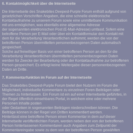
6. Kontaktmöglichkeit über die Internetseite
Die Internetseite des Snakebites Deepest-Purple Forum enthält aufgrund von
gesetzlichen Vorschriften Angaben, die eine schnelle elektronische
Kontaktaufnahme zu unserem Forum sowie eine unmittelbare Kommunikation
mit uns ermöglichen, was ebenfalls eine allgemeine Adresse
der sogenannten elektronischen Post (E-Mail-Adresse) umfasst. Sofern eine
betroffene Person per E-Mail oder über ein Kontaktformular den Kontakt mit
dem für die Verarbeitung Verantwortlichen aufnimmt, werden die von der
betroffenen Person übermittelten personenbezogenen Daten automatisch
gespeichert.
Solche auf freiwilliger Basis von einer betroffenen Person an den für die
Verarbeitung Verantwortlichen übermittelten personenbezogenen Daten
werden für Zwecke der Bearbeitung oder der Kontaktaufnahme zur betroffenen
Person gespeichert. Es erfolgt keine Weitergabe dieser personenbezogenen
Daten an Dritte.
7. Kommentarfunktion im Forum auf der Internetseite
Das Snakebites Deepest-Purple Forum bietet den Nutzern im Forum die
Möglichkeit, individuelle Kommentare zu einzelnen Foren-Beiträgen oder
Themen zu hinterlassen. Ein Forum ist ein auf einer Internetseite geführtes, in
der Regel öffentlich einsehbares Portal, in welchem eine oder mehrere
Personen Inhalte posten
oder Gedanken in sogenannten Beiträgen niederschreiben können. Die
Beiträge können in der Regel von Dritten kommentiert werden.
Hinterlässt eine betroffene Person einen Kommentar in dem auf dieser
Internetseite veröffentlichten Forum, werden neben den von der betroffenen
Person hinterlassenen Kommentaren auch Angaben zum Zeitpunkt der
Kommentareingabe sowie zu dem von der betroffenen Person gewählten