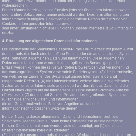
Internetbrowsers verhindern und damit der Setzung von Cookies dauerhaft
widersprechen.
Ferner können bereits gesetzte Cookies jederzeit über einen Internetbrowser
oder andere Softwareprogramme gelöscht werden. Dies ist in allen gängigen
Internetbrowsern möglich. Deaktiviert die betroffene Person die Setzung von
Cookies in dem genutzten Internetbrowser,
sind unter Umständen nicht alle Funktionen unserer Internetseite vollumfänglich
nutzbar.
4. Erfassung von allgemeinen Daten und Informationen
Die Internetseite der Snakebites Deepest-Purple Forum erfasst mit jedem Aufruf
der Internetseite durch eine betroffene Person oder ein automatisiertes System
eine Reihe von allgemeinen Daten und Informationen. Diese allgemeinen
Daten und Informationen werden in den Logfiles des Servers gespeichert.
Erfasst werden können die (1) verwendeten Browsertypen und Versionen, (2)
das vom zugreifenden System verwendete Betriebssystem, (3) die Internetseite,
von welcher ein zugreifendes System auf unsere Internetseite gelangt
(sogenannte Referrer), (4) die Unterwebseiten, welche über ein zugreifendes
System auf unserer Internetseite angesteuert werden, (5) das Datum und die
Uhrzeit eines Zugriffs auf die Internetseite, (6) eine Internet-Protokoll-Adresse
(IP-Adresse), (7) der Internet-Service-Provider des zugreifenden Systems und
(8) sonstige ähnliche Daten und Informationen,
die der Gefahrenabwehr im Falle von Angriffen auf unsere
informationstechnologischen Systeme dienen.
Bei der Nutzung dieser allgemeinen Daten und Informationen zieht die
Snakebites Deepest-Purple Forum keine Rückschlüsse auf die betroffene
Person. Diese Informationen werden vielmehr benötigt, um (1) die Inhalte
unserer Internetseite korrekt auszuliefern,
(2) die Inhalte unserer Internetseite sowie die Werbung für diese zu optimieren,