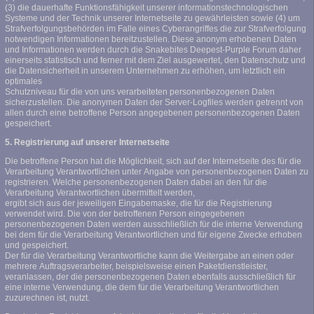
(3) die dauerhafte Funktionsfähigkeit unserer informationstechnologischen
Systeme und der Technik unserer Internetseite zu gewährleisten sowie (4) um
Strafverfolgungsbehörden im Falle eines Cyberangriffes die zur Strafverfolgung
notwendigen Informationen bereitzustellen. Diese anonym erhobenen Daten
und Informationen werden durch die Snakebites Deepest-Purple Forum daher
einerseits statistisch und ferner mit dem Ziel ausgewertet, den Datenschutz und
die Datensicherheit in unserem Unternehmen zu erhöhen, um letztlich ein
optimales
Schutzniveau für die von uns verarbeiteten personenbezogenen Daten
sicherzustellen. Die anonymen Daten der Server-Logfiles werden getrennt von
allen durch eine betroffene Person angegebenen personenbezogenen Daten
gespeichert.
5. Registrierung auf unserer Internetseite
Die betroffene Person hat die Möglichkeit, sich auf der Internetseite des für die
Verarbeitung Verantwortlichen unter Angabe von personenbezogenen Daten zu
registrieren. Welche personenbezogenen Daten dabei an den für die
Verarbeitung Verantwortlichen übermittelt werden,
ergibt sich aus der jeweiligen Eingabemaske, die für die Registrierung
verwendet wird. Die von der betroffenen Person eingegebenen
personenbezogenen Daten werden ausschließlich für die interne Verwendung
bei dem für die Verarbeitung Verantwortlichen und für eigene Zwecke erhoben
und gespeichert.
Der für die Verarbeitung Verantwortliche kann die Weitergabe an einen oder
mehrere Auftragsverarbeiter, beispielsweise einen Paketdienstleister,
veranlassen, der die personenbezogenen Daten ebenfalls ausschließlich für
eine interne Verwendung, die dem für die Verarbeitung Verantwortlichen
zuzurechnen ist, nutzt.