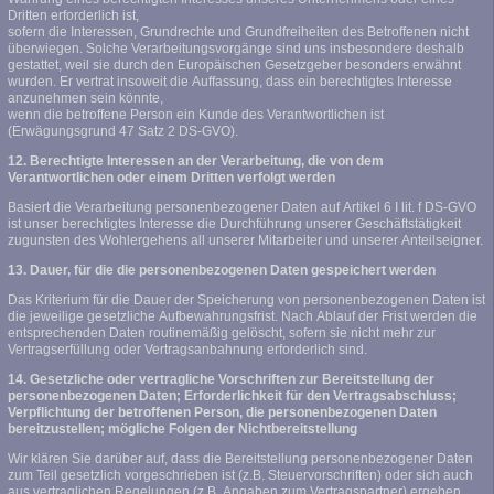
Dritten erforderlich ist,
sofern die Interessen, Grundrechte und Grundfreiheiten des Betroffenen nicht
überwiegen. Solche Verarbeitungsvorgänge sind uns insbesondere deshalb
gestattet, weil sie durch den Europäischen Gesetzgeber besonders erwähnt
wurden. Er vertrat insoweit die Auffassung, dass ein berechtigtes Interesse
anzunehmen sein könnte,
wenn die betroffene Person ein Kunde des Verantwortlichen ist
(Erwägungsgrund 47 Satz 2 DS-GVO).
12. Berechtigte Interessen an der Verarbeitung, die von dem
Verantwortlichen oder einem Dritten verfolgt werden
Basiert die Verarbeitung personenbezogener Daten auf Artikel 6 I lit. f DS-GVO
ist unser berechtigtes Interesse die Durchführung unserer Geschäftstätigkeit
zugunsten des Wohlergehens all unserer Mitarbeiter und unserer Anteilseigner.
13. Dauer, für die die personenbezogenen Daten gespeichert werden
Das Kriterium für die Dauer der Speicherung von personenbezogenen Daten ist
die jeweilige gesetzliche Aufbewahrungsfrist. Nach Ablauf der Frist werden die
entsprechenden Daten routinemäßig gelöscht, sofern sie nicht mehr zur
Vertragserfüllung oder Vertragsanbahnung erforderlich sind.
14. Gesetzliche oder vertragliche Vorschriften zur Bereitstellung der
personenbezogenen Daten; Erforderlichkeit für den Vertragsabschluss;
Verpflichtung der betroffenen Person, die personenbezogenen Daten
bereitzustellen; mögliche Folgen der Nichtbereitstellung
Wir klären Sie darüber auf, dass die Bereitstellung personenbezogener Daten
zum Teil gesetzlich vorgeschrieben ist (z.B. Steuervorschriften) oder sich auch
aus vertraglichen Regelungen (z.B. Angaben zum Vertragspartner) ergeben