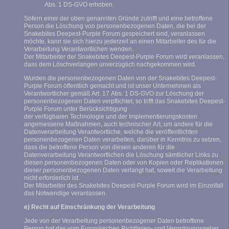
Abs. 1 DS-GVO erhoben.
Sofern einer der oben genannten Gründe zutrifft und eine betroffene
Person die Löschung von personenbezogenen Daten, die bei der
Snakebites Deepest-Purple Forum gespeichert sind, veranlassen
möchte, kann sie sich hierzu jederzeit an einen Mitarbeiter des für die
Verarbeitung Verantwortlichen wenden.
Der Mitarbeiter der Snakebites Deepest-Purple Forum wird veranlassen,
dass dem Löschverlangen unverzüglich nachgekommen wird.
Wurden die personenbezogenen Daten von der Snakebites Deepest-
Purple Forum öffentlich gemacht und ist unser Unternehmen als
Verantwortlicher gemäß Art. 17 Abs. 1 DS-GVO zur Löschung der
personenbezogenen Daten verpflichtet, so trifft das Snakebites Deepest-
Purple Forum unter Berücksichtigung
der verfügbaren Technologie und der Implementierungskosten
angemessene Maßnahmen, auch technischer Art, um andere für die
Datenverarbeitung Verantwortliche, welche die veröffentlichten
personenbezogenen Daten verarbeiten, darüber in Kenntnis zu setzen,
dass die betroffene Person von diesen anderen für die
Datenverarbeitung Verantwortlichen die Löschung sämtlicher Links zu
diesen personenbezogenen Daten oder von Kopien oder Replikationen
dieser personenbezogenen Daten verlangt hat, soweit die Verarbeitung
nicht erforderlich ist.
Der Mitarbeiter des Snakebites Deepest-Purple Forum wird im Einzelfall
das Notwendige veranlassen.
e) Recht auf Einschränkung der Verarbeitung
Jede von der Verarbeitung personenbezogener Daten betroffene
Person hat das vom Europäischen Richtlinien- und Verordnungsgeber