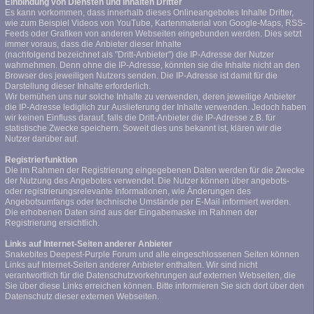
Einbindung von Diensten und Inhalten Dritter
Es kann vorkommen, dass innerhalb dieses Onlineangebotes Inhalte Dritter,
wie zum Beispiel Videos von YouTube, Kartenmaterial von Google-Maps, RSS-
Feeds oder Grafiken von anderen Webseiten eingebunden werden. Dies setzt
immer voraus, dass die Anbieter dieser Inhalte
(nachfolgend bezeichnet als "Dritt-Anbieter") die IP-Adresse der Nutzer
wahrnehmen. Denn ohne die IP-Adresse, könnten sie die Inhalte nicht an den
Browser des jeweiligen Nutzers senden. Die IP-Adresse ist damit für die
Darstellung dieser Inhalte erforderlich.
Wir bemühen uns nur solche Inhalte zu verwenden, deren jeweilige Anbieter
die IP-Adresse lediglich zur Auslieferung der Inhalte verwenden. Jedoch haben
wir keinen Einfluss darauf, falls die Dritt-Anbieter die IP-Adresse z.B. für
statistische Zwecke speichern. Soweit dies uns bekannt ist, klären wir die
Nutzer darüber auf.
Registrierfunktion
Die im Rahmen der Registrierung eingegebenen Daten werden für die Zwecke
der Nutzung des Angebotes verwendet. Die Nutzer können über angebots-
oder registrierungsrelevante Informationen, wie Änderungen des
Angebotsumfangs oder technische Umstände per E-Mail informiert werden.
Die erhobenen Daten sind aus der Eingabemaske im Rahmen der
Registrierung ersichtlich.
Links auf Internet-Seiten anderer Anbieter
Snakebites Deepest-Purple Forum und alle eingeschlossenen Seiten können
Links auf Internet-Seiten anderer Anbieter enthalten. Wir sind nicht
verantwortlich für die Datenschutzvorkehrungen auf externen Webseiten, die
Sie über diese Links erreichen können. Bitte informieren Sie sich dort über den
Datenschutz dieser externen Webseiten.