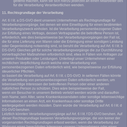
geltend machen, kann sie sich hierzu jederzeit an einen Mitarbeiter des
für die Verarbeitung Verantwortlichen wenden.
11. Rechtsgrundlage der Verarbeitung
Art. 6 I lit. a DS-GVO dient unserem Unternehmen als Rechtsgrundlage für
Verarbeitungsvorgänge, bei denen wir eine Einwilligung für einen bestimmten
Verarbeitungszweck einholen. Ist die Verarbeitung personenbezogener Daten
zur Erfüllung eines Vertrags, dessen Vertragspartei die betroffene Person ist,
erforderlich, wie dies beispielsweise bei Verarbeitungsvorgängen der Fall ist,
die für eine Lieferung von Waren oder die Erbringung einer sonstigen Leistung
oder Gegenleistung notwendig sind, so beruht die Verarbeitung auf Art. 6 I lit. b
DS-GVO. Gleiches gilt für solche Verarbeitungsvorgänge die zur Durchführung
vorvertraglicher Maßnahmen erforderlich sind, etwa in Fällen von Anfragen zur
unseren Produkten oder Leistungen. Unterliegt unser Unternehmen einer
rechtlichen Verpflichtung durch welche eine Verarbeitung von
personenbezogenen Daten erforderlich wird, wie beispielsweise zur Erfüllung
steuerlicher Pflichten,
so basiert die Verarbeitung auf Art. 6 I lit. c DS-GVO. In seltenen Fällen könnte
die Verarbeitung von personenbezogenen Daten erforderlich werden, um
lebenswichtige Interessen der betroffenen Person oder einer anderen
natürlichen Person zu schützen. Dies wäre beispielsweise der Fall,
wenn ein Besucher in unserem Betrieb verletzt werden würde und daraufhin
sein Name, sein Alter, seine Krankenkassendaten oder sonstige lebenswichtige
Informationen an einen Arzt, ein Krankenhaus oder sonstige Dritte
weitergegeben werden müssten. Dann würde die Verarbeitung auf Art. 6 I lit. d
DS-GVO beruhen.
Letztlich könnten Verarbeitungsvorgänge auf Art. 6 I lit. f DS-GVO beruhen. Auf
dieser Rechtsgrundlage basieren Verarbeitungsvorgänge, die von keiner der
vorgenannten Rechtsgrundlagen erfasst werden, wenn die Verarbeitung zur
Wahrung eines berechtigten Interesses unseres Unternehmens oder eines