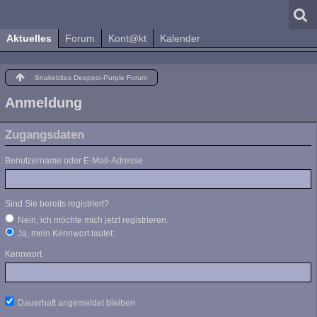
Aktuelles
Forum
Kont@kt
Kalender
Snakebites Deepest-Purple Forum
Anmeldung
Zugangsdaten
Benutzername oder E-Mail-Adresse
Sind Sie bereits registriert?
Nein, ich möchte mich jetzt registrieren.
Ja, mein Kennwort lautet:
Kennwort
Dauerhaft angemeldet bleiben