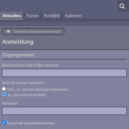
Aktuelles
Forum
Kont@kt
Kalender
Snakebites Deepest-Purple Forum
Anmeldung
Zugangsdaten
Benutzername oder E-Mail-Adresse
Sind Sie bereits registriert?
Nein, ich möchte mich jetzt registrieren.
Ja, mein Kennwort lautet:
Kennwort
Dauerhaft angemeldet bleiben