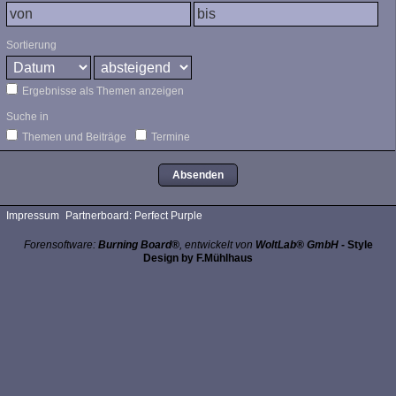
Sortierung
Ergebnisse als Themen anzeigen
Suche in
Themen und Beiträge
Termine
Impressum
Partnerboard: Perfect Purple
Forensoftware:
Burning Board®
, entwickelt von
WoltLab® GmbH