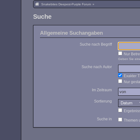
Snakebites Deepest-Purple Forum
»
Suche
Allgemeine Suchangaben
Suche nach Begriff
Nur Betre
Geben Sie eine
Suche nach Autor
Exakter Tr
Nur gesta
Im Zeitraum
Sortierung
Ergebnis
Suche in
Themen u