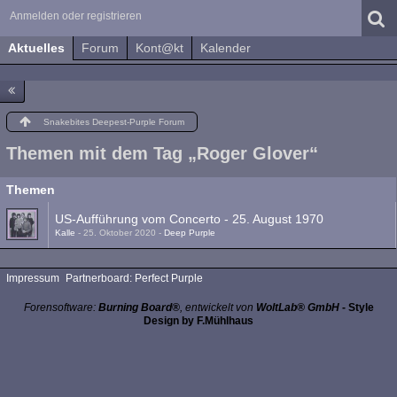
Anmelden oder registrieren
Aktuelles
Forum
Kont@kt
Kalender
Snakebites Deepest-Purple Forum
Themen mit dem Tag „Roger Glover“
Themen
US-Aufführung vom Concerto - 25. August 1970
Kalle
-
25. Oktober 2020
-
Deep Purple
Impressum
Partnerboard: Perfect Purple
Forensoftware:
Burning Board®
, entwickelt von
WoltLab® GmbH