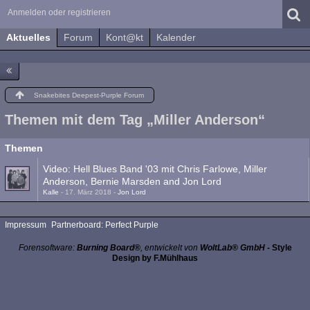
Anmelden oder registrieren
Aktuelles
Forum
Kont@kt
Kalender
Snakebites Deepest-Purple Forum
Themen mit dem Tag „Miller Anderson“
Themen
Video: Hell Blues Band '03 mit Chris Farlowe, Miller
Anderson, Bernie Marsden and Jon Lord
Kalle
-
17. März 2018
-
Jon Lord
Impressum
Partnerboard: Perfect Purple
Forensoftware:
Burning Board®
, entwickelt von
WoltLab® GmbH