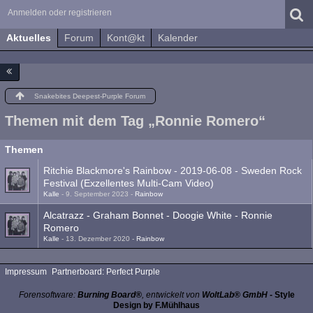
Anmelden oder registrieren
Aktuelles
Forum
Kont@kt
Kalender
Snakebites Deepest-Purple Forum
Themen mit dem Tag „Ronnie Romero“
Themen
Ritchie Blackmore's Rainbow - 2019-06-08 - Sweden Rock
Festival (Exzellentes Multi-Cam Video)
Kalle
-
9. September 2023
-
Rainbow
Alcatrazz - Graham Bonnet - Doogie White - Ronnie
Romero
Kalle
-
13. Dezember 2020
-
Rainbow
Impressum
Partnerboard: Perfect Purple
Forensoftware:
Burning Board®
, entwickelt von
WoltLab® GmbH