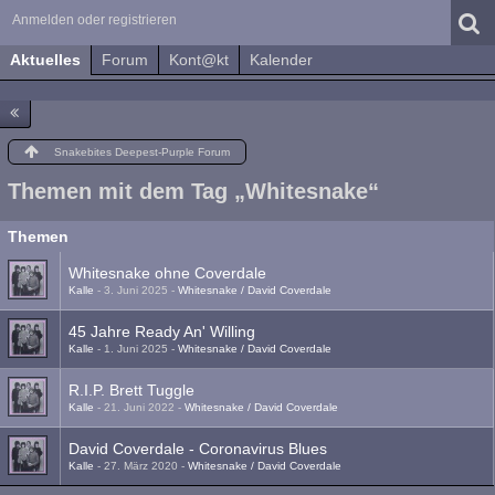
Anmelden oder registrieren
Aktuelles
Forum
Kont@kt
Kalender
Snakebites Deepest-Purple Forum
Themen mit dem Tag „Whitesnake“
Themen
Whitesnake ohne Coverdale
Kalle
-
3. Juni 2025
-
Whitesnake / David Coverdale
45 Jahre Ready An' Willing
Kalle
-
1. Juni 2025
-
Whitesnake / David Coverdale
R.I.P. Brett Tuggle
Kalle
-
21. Juni 2022
-
Whitesnake / David Coverdale
David Coverdale - Coronavirus Blues
Kalle
-
27. März 2020
-
Whitesnake / David Coverdale