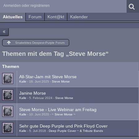
Anmelden oder registrieren
Aktuelles
Forum
Kont@kt
Kalender
Snakebites Deepest-Purple Forum
Themen mit dem Tag „Steve Morse“
Themen
All-Star-Jam mit Steve Morse
Kalle
-
16. Juni 2025
-
Steve Morse
Janine Morse
Kalle
-
5. Februar 2024
-
Steve Morse
Steve Morse - Live Webinar am Freitag
Kalle
-
10. Juni 2020
-
~ Steve Morse ~
Sehr gute Deep Purple und Pink Floyd Cover
Kalle
-
5. Juli 2018
-
Deep Purple Cover ~ & Tribute Bands