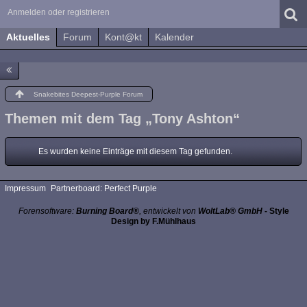
Anmelden oder registrieren
Aktuelles
Forum
Kont@kt
Kalender
Snakebites Deepest-Purple Forum
Themen mit dem Tag „Tony Ashton“
Es wurden keine Einträge mit diesem Tag gefunden.
Impressum
Partnerboard: Perfect Purple
Forensoftware:
Burning Board®
, entwickelt von
WoltLab® GmbH