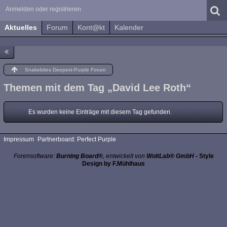
Anmelden oder registrieren
Aktuelles
Forum
Kont@kt
Kalender
Snakebites Deepest-Purple Forum
Themen mit dem Tag „David Lee Roth“
Es wurden keine Einträge mit diesem Tag gefunden.
Impressum
Partnerboard: Perfect Purple
Forensoftware:
Burning Board®
, entwickelt von
WoltLab® GmbH