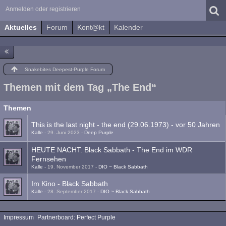
Anmelden oder registrieren
Aktuelles
Forum
Kont@kt
Kalender
Snakebites Deepest-Purple Forum
Themen mit dem Tag „The End“
Themen
This is the last night - the end (29.06.1973) - vor 50 Jahren
Kalle
-
29. Juni 2023
-
Deep Purple
HEUTE NACHT. Black Sabbath - The End im WDR
Fernsehen
Kalle
-
19. November 2017
-
DIO ~ Black Sabbath
Im Kino - Black Sabbath
Kalle
-
28. September 2017
-
DIO ~ Black Sabbath
Impressum
Partnerboard: Perfect Purple