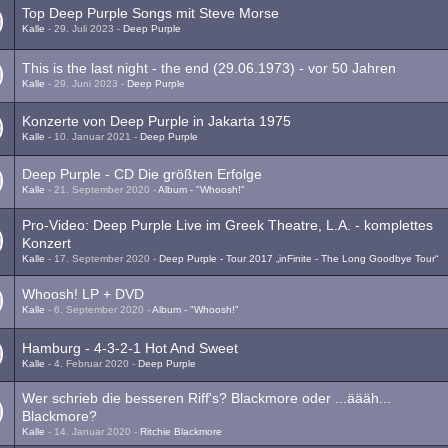
Top Deep Purple Songs mit Steve Morse
Kalle
-
29. Juli 2023
-
Deep Purple
1
2
This is the last night - the end (29.06.1973) - vor 50 Jahren
Kalle
-
29. Juni 2023
-
Deep Purple
Konzerte von Deep Purple in Jakarta 1975
Kalle
-
10. Januar 2021
-
Deep Purple
Deep Purple - CD Die größten Erfolge
Kalle
-
21. September 2020
-
Album - "Whoosh!"
Pro-Video: Deep Purple Live im Greek Theatre, L.A. - komplettes
Konzert
Kalle
-
17. September 2020
-
Deep Purple - Tour 2017 „inFinite - The Long Goodbye Tour“
Whoosh! LP + DVD
Kalle
-
6. September 2020
-
Album - "Whoosh!"
Hamburg - 4-3-2-1 Hot And Sweet
Kalle
-
4. Februar 2020
-
Deep Purple
Wer schrieb die besseren Riff's? Blackmore oder ...äääh...
Blackmore?
Kalle
-
14. Januar 2020
-
Ritchie Blackmore