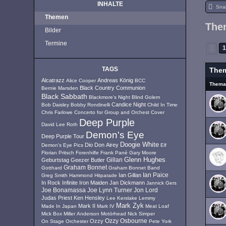
INHALTE
Sna
Themen
The
Bilder
Termine
TAGS
The
Alcatrazz
Andreas König
Alice Cooper
BCC
Them
Black Country Communion
Bernie Marsden
Black Sabbath
Blackmore's Night
Blind Golem
Candice Night
Bob Daisley
Bobby Rondinelli
Child In Time
Chris Farlowe
Concerto for Group and Orchest
Cover
Deep Purple
David Lee Roth
Demon's Eye
Deep Purple Tour
Doogie White
Dio
Don Airey
Demon's Eye Pics
Elf
Florian Pritsch
Forenhilfe
Frank Pané
Gary Moore
Glenn Hughes
Geburtstag
Geezer Butler
Gillan
Graham Bonnet
Gotthard
Graham Bonnet Band
Ian Paice
Ian Gillan
Greg Smith
Hammond
Hitparade
In Rock
Infinite
Iron Maiden
Jan Dickmann
Jannick Gers
Joe Lynn Turner
Jon Lord
Joe Bonamassa
Judas Priest
Ken Hensley
Lee Kerslake
Lemmy
Mark Zyk
Mark II
Made In Japan
Mark IV
Meat Loaf
Mick Box
Miller Anderson
Motörhead
Nick Simper
Ozzy
Ozzy Osbourne
On Stage
Orchester
Pete York