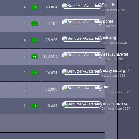
Speedy
4
43.004
+5
7. Oktober 2018
hst.net
1
64.197
+3
5. Juli 2018
nainallig
4
75.936
+5
24. Februar 2018
missusuniverse
8
168.509
+6
18. Januar 2018
heavy metal gmbh
9
94.874
+6
11. Januar 2018
Tute
6
52.880
25. Dezember 2017
missusuniverse
7
46.035
+5
20. November 2017