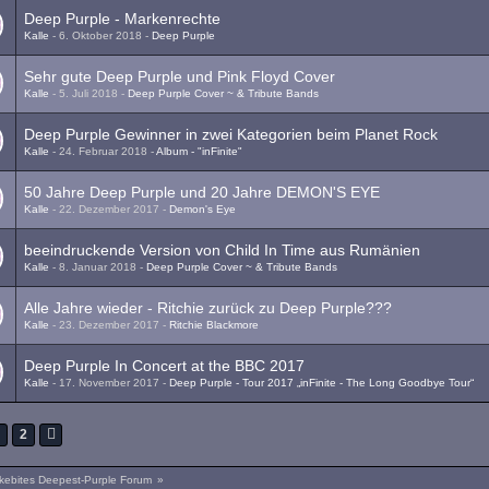
Deep Purple - Markenrechte
Kalle
-
6. Oktober 2018
-
Deep Purple
Sehr gute Deep Purple und Pink Floyd Cover
Kalle
-
5. Juli 2018
-
Deep Purple Cover ~ & Tribute Bands
Deep Purple Gewinner in zwei Kategorien beim Planet Rock
Kalle
-
24. Februar 2018
-
Album - "inFinite"
50 Jahre Deep Purple und 20 Jahre DEMON'S EYE
Kalle
-
22. Dezember 2017
-
Demon's Eye
beeindruckende Version von Child In Time aus Rumänien
Kalle
-
8. Januar 2018
-
Deep Purple Cover ~ & Tribute Bands
Alle Jahre wieder - Ritchie zurück zu Deep Purple???
Kalle
-
23. Dezember 2017
-
Ritchie Blackmore
Deep Purple In Concert at the BBC 2017
Kalle
-
17. November 2017
-
Deep Purple - Tour 2017 „inFinite - The Long Goodbye Tour“
1
2
kebites Deepest-Purple Forum
»