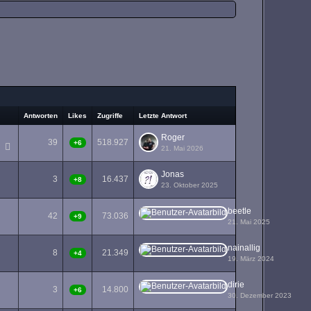
Antworten
Likes
Zugriffe
Letzte Antwort
Roger
39
518.927
+6
21. Mai 2026
Jonas
3
16.437
+8
23. Oktober 2025
beetle
42
73.036
+9
21. Mai 2025
3
nainallig
8
21.349
+4
19. März 2024
dirie
3
14.800
+6
30. Dezember 2023