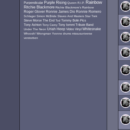
Rainbow
Purple Rising
Purpendicular
Queen
R.I.P.
Ritchie Blackmore
Ritchie Blackmore's Rainbow
Roger Glover
Ronnie James Dio
Ronnie Romero
Schlager
Simon McBride
Slaves And Masters
Star Trek
Steve Morse
The End
Tommy Bolin Pics
Tod
Tony Ashton
Tony Iommi
Tribute Band
Tony Carey
Uriah Heep
Video
Vinyl
Whitesnake
Under The Neon
Whoosh!
Wrongman
Yvonne
drums
missusuniverse
verstorben