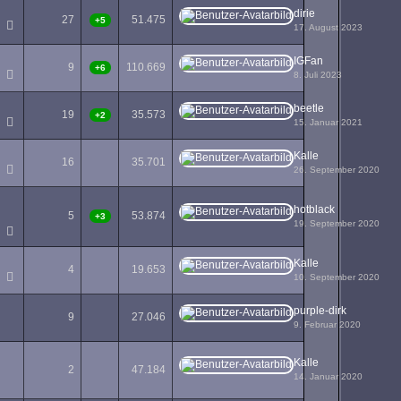
dirie
27
51.475
+5
17. August 2023
IGFan
9
110.669
+6
8. Juli 2023
beetle
19
35.573
+2
15. Januar 2021
Kalle
16
35.701
26. September 2020
hotblack
5
53.874
+3
19. September 2020
Kalle
4
19.653
10. September 2020
purple-dirk
9
27.046
9. Februar 2020
Kalle
2
47.184
14. Januar 2020