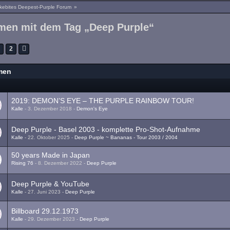
kebites Deepest-Purple Forum
»
men mit dem Tag „Deep Purple“
1
2
men
a
2019: DEMON’S EYE – THE PURPLE RAINBOW TOUR!
Kalle
-
3. Dezember 2018
-
Demon's Eye
1
2
Deep Purple - Basel 2003 - komplette Pro-Shot-Aufnahme
Kalle
-
22. Oktober 2025
-
Deep Purple ~ Bananas - Tour 2003 / 2004
50 years Made in Japan
Rising 76
-
8. Dezember 2022
-
Deep Purple
1
2
Deep Purple & YouTube
Kalle
-
27. Juni 2023
-
Deep Purple
Billboard 29.12.1973
Kalle
-
29. Dezember 2023
-
Deep Purple