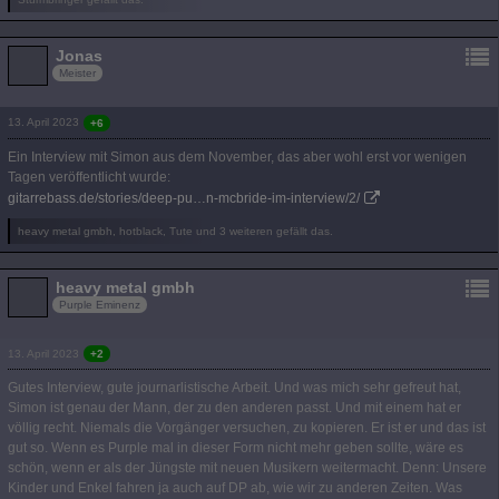
Jonas
Meister
13. April 2023
+6
Ein Interview mit Simon aus dem November, das aber wohl erst vor wenigen
Tagen veröffentlicht wurde:
gitarrebass.de/stories/deep-pu…n-mcbride-im-interview/2/
heavy metal gmbh, hotblack, Tute und 3 weiteren gefällt das.
heavy metal gmbh
Purple Eminenz
13. April 2023
+2
Gutes Interview, gute journarlistische Arbeit. Und was mich sehr gefreut hat,
Simon ist genau der Mann, der zu den anderen passt. Und mit einem hat er
völlig recht. Niemals die Vorgänger versuchen, zu kopieren. Er ist er und das ist
gut so. Wenn es Purple mal in dieser Form nicht mehr geben sollte, wäre es
schön, wenn er als der Jüngste mit neuen Musikern weitermacht. Denn: Unsere
Kinder und Enkel fahren ja auch auf DP ab, wie wir zu anderen Zeiten. Was