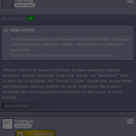
nainallig
Purple Heart
31. Januar 2023
+1
Kalle schrieb:
Komischerweise gefällt mi rim Moment von den letzten Alben "Turning to
Crime" am besten, obwohl ich "Infinite", "Now What?!" und "Whoosh!"
klasse finde.
"Turning To Crime" ist für mich auf keinen Fall ein Lückenfüller.
"Whoosh" hat sich für meinen Geschmack als etwas belanglos entpuppt,
womöglich, weil der 'Überflieger-Song' fehlt, "Infinite" und "Now What?!" finde
ich nach wie vor großartig. Und "Turning To Crime": Gerade jetzt, wo das Wetter
eine Depression nach der anderen hervorruft, zeigt dieses Album seinen
immensen Wert: Es erzeugt einfach unheimlich viel gute Laune. Rock on!
nainallig
Kalle gefällt das.
hotblack
Supporter