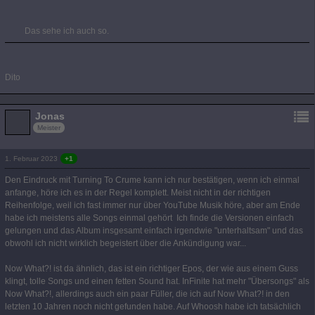
Das sehe ich auch so.
Dito
Jonas
Meister
1. Februar 2023
+1
Den Eindruck mit Turning To Crume kann ich nur bestätigen, wenn ich einmal
anfange, höre ich es in der Regel komplett. Meist nicht in der richtigen
Reihenfolge, weil ich fast immer nur über YouTube Musik höre, aber am Ende
habe ich meistens alle Songs einmal gehört
Ich finde die Versionen einfach
gelungen und das Album insgesamt einfach irgendwie "unterhaltsam" und das
obwohl ich nicht wirklich begeistert über die Ankündigung war...
Now What?! ist da ähnlich, das ist ein richtiger Epos, der wie aus einem Guss
klingt, tolle Songs und einen fetten Sound hat. InFinite hat mehr "Übersongs" als
Now What?!, allerdings auch ein paar Füller, die ich auf Now What?! in den
letzten 10 Jahren noch nicht gefunden habe. Auf Whoosh habe ich tatsächlich