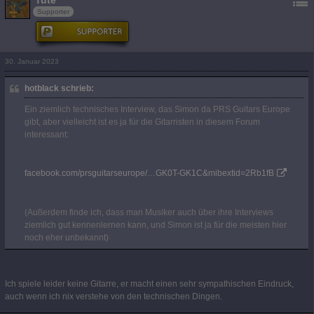
Tute
Supporter
30. Januar 2023
hotblack schrieb:
Ein ziemlich technisches Interview, das Simon da PRS Guitars Europe
gibt, aber vielleicht ist es ja für die Gitarristen in diesem Forum
interessant:
facebook.com/prsguitarseurope/…GK0T-GK1C&mibextid=2Rb1fB
(Außerdem finde ich, dass man Musiker auch über ihre Interviews
ziemlich gut kennenlernen kann, und Simon ist ja für die meisten hier
noch eher unbekannt)
Ich spiele leider keine Gitarre, er macht einen sehr sympathischen Eindruck,
auch wenn ich nix verstehe von den technischen Dingen.