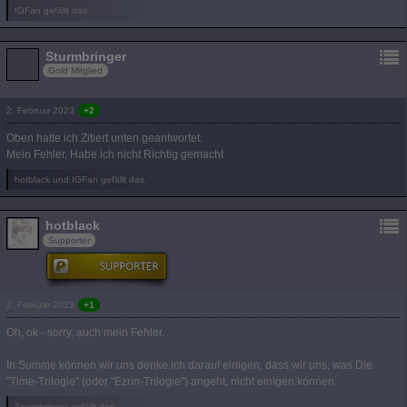
IGFan gefällt das.
Sturmbringer
Gold Mitglied
2. Februar 2023
+2
Oben hatte ich Zitiert unten geantwortet.
Mein Fehler. Habe ich nicht Richtig gemacht
hotblack und IGFan gefällt das.
hotblack
Supporter
2. Februar 2023
+1
Oh, ok - sorry, auch mein Fehler.
In Summe können wir uns denke ich darauf einigen, dass wir uns, was Die
"Time-Trilogie" (oder "Ezrin-Trilogie") angeht, nicht einigen können
Sturmbringer gefällt das.