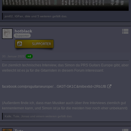
joni02, IGFan, dirie und 5 weiteren gefällt das.
hotblack
Supporter
30. Januar 2023
+4
Ein ziemlich technisches Interview, das Simon da PRS Guitars Europe gibt, aber
vielleicht ist es ja für die Gitarristen in diesem Forum interessant:
facebook.com/prsguitarseurope/…GK0T-GK1C&mibextid=2Rb1fB
(Außerdem finde ich, dass man Musiker auch über ihre Interviews ziemlich gut
kennenlernen kann, und Simon ist ja für die meisten hier noch eher unbekannt)
Kalle, Tute, Jonas und einem weiteren gefällt das.