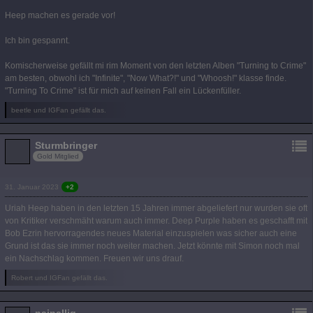
Heep machen es gerade vor!
Ich bin gespannt.
Komischerweise gefällt mi rim Moment von den letzten Alben "Turning to Crime"
am besten, obwohl ich "Infinite", "Now What?!" und "Whoosh!" klasse finde.
"Turning To Crime" ist für mich auf keinen Fall ein Lückenfüller.
beetle und IGFan gefällt das.
Sturmbringer
Gold Mitglied
31. Januar 2023
+2
Uriah Heep haben in den letzten 15 Jahren immer abgeliefert nur wurden sie oft
von Kritiker verschmäht warum auch immer. Deep Purple haben es geschafft mit
Bob Ezrin hervorragendes neues Material einzuspielen was sicher auch eine
Grund ist das sie immer noch weiter machen. Jetzt könnte mit Simon noch mal
ein Nachschlag kommen. Freuen wir uns drauf.
Robert und IGFan gefällt das.