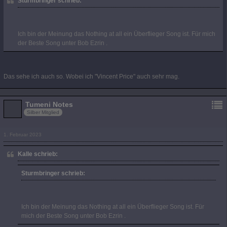
Sturmbringer schrieb:
Ich bin der Meinung das Nothing at all ein Überflieger Song ist. Für mich
der Beste Song unter Bob Ezrin .
Das sehe ich auch so. Wobei ich "Vincent Price" auch sehr mag.
Tumeni Notes
Silber Mitglied
1. Februar 2023
Kalle schrieb:
Sturmbringer schrieb:
Ich bin der Meinung das Nothing at all ein Überflieger Song ist. Für
mich der Beste Song unter Bob Ezrin .