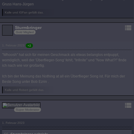
Gruss Hans-Jürgen
Kalle und IGFan gefällt das.
Sturmbringer
Gold Mitglied
1. Februar 2023
+2
"Whoosh" hat sich für meinen Geschmack als etwas belanglos entpuppt,
womöglich, weil der 'Überflieger-Song' fehlt, "Infinite" und "Now What?!" finde
ich nach wie vor großartig.
Ich bin der Meinung das Nothing at all ein Überflieger Song ist. Für mich der
Beste Song unter Bob Ezrin .
Kalle und Robert gefällt das.
Kalle
Super Moderator
1. Februar 2023