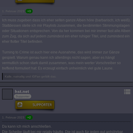
1. Februar 2023
+3
Ich muss zugeben dass ich eher selten ganze Alben höre (barbarisch, ich weiß).
Stattdessen stelle ich mir Playlists zusammen, die bestimmten Stimmungslagen
oder Situationen entsprechen. Von da her kommen bei mir immer fast alle Alben
zum Zug, da sich auf jedem zumindest ein eher ruhiger Titel, und zumindest ein
eher flotter Titel befinden.
Turning to Crime ist auch hier eine Ausnahme, das wird immer zur Gänze
gespielt. Warum genau kann ich allerdings nicht sagen, aber es hängt
vermutlich schon stark damit zusammen, was mein werter Vorschreiber so
treffend formuliert hat: Es erzeugt einfach unheimlich viel gute Laune.
Kalle, nainallig und IGFan gefällt das.
hst.net
Supporter
1. Februar 2023
+2
Da kann ich mich anschließen.
Die Scheibe läuft bei mir relativ häufig. Die ist auch für jeden gut anhöhrbar,