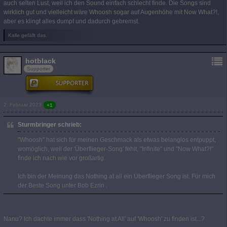
auch selten Lust, weil ich den Sound einfach schlecht finde. Die Songs sind
wirklich gut und vielleicht wäre Whoosh sogar auf Augenhöhe mit Now What?!,
aber es klingt alles dumpf und dadurch gebremst.
Kalle gefällt das.
hotblack
Supporter
2. Februar 2023
+1
Sturmbringer schrieb:
"Whoosh" hat sich für meinen Geschmack als etwas belanglos entpuppt,
womöglich, weil der 'Überflieger-Song' fehlt, "Infinite" und "Now What?!"
finde ich nach wie vor großartig.
Ich bin der Meinung das Nothing at all ein Überflieger Song ist. Für mich
der Beste Song unter Bob Ezrin .
Nanu? Ich dachte immer dass 'Nothing at All' auf 'Whoosh' zu finden ist...?