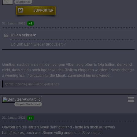
Supporter
31. Januar 2023
+3
IGFan schrieb:
Ob Bob Ezrin wieder produziert ?
Günther, nachdem sie mit den vorigen Alben so großen Erfolg hatten, denke ich
nicht, dass sie da noch irgendwelche Risiken eingehen werden. "Never change
a winning team" gilt auch für die Musik. Zumindest hin und wieder.
beetle, nainallig und IGFan gefällt das.
Kalle
Super Moderator
31. Januar 2023
+2
Obwohl ich die letzten Alben sehr gut fand - hoffe ich doch auf etwas
handfesteres, auch weil Simon völlig anders als Steve spielt.