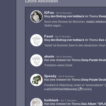
Letzte Aktivitäten
IGFan
-
Vor 5 Stunden
Mag
den Beitrag von
hotblack
im Thema
Deep
Noch eine Review für München:
metal1.info/ko
Setlist sagen...
Faxel
-
Vor 5 Stunden
Mag
den Beitrag von
hotblack
im Thema
Das 
'Splat!' ist Nummer Zwei in den deutschen Vinyl
akarte
-
Vor 6 Stunden
Hat eine Antwort im Thema
Deep Purple Deuts
Trotzdem vielen Dank
Speedy
-
Vor 6 Stunden
Hat eine Antwort im Thema
Deep Purple Deuts
Frankfurt & Oldenburg, leider in "unsensibeler" Q
v=pG19ZHSwG90[media]
[/media]
hotblack
-
Vor 7 Stunden
Hat eine Antwort im Thema
Das Album "SPLA