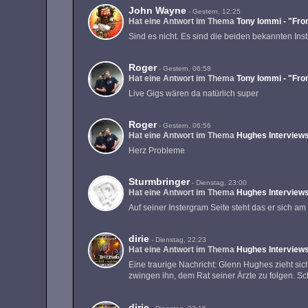
John Wayne
-
Gestern, 12:25
Hat eine Antwort im Thema
Tony Iommi - "Fro
Sind es nicht. Es sind die beiden bekannten In
Roger
-
Gestern, 06:58
Hat eine Antwort im Thema
Tony Iommi - "Fro
Live Gigs wären da natürlich super
Roger
-
Gestern, 06:56
Hat eine Antwort im Thema
Hughes Interview
Herz Probleme
Sturmbringer
-
Dienstag, 23:00
Hat eine Antwort im Thema
Hughes Interview
Auf seiner Instergram Seite steht das er sich a
dirie
-
Dienstag, 22:23
Hat eine Antwort im Thema
Hughes Interview
Eine traurige Nachricht: Glenn Hughes zieht si
zwingen ihn, dem Rat seiner Ärzte zu folgen. S
dirie