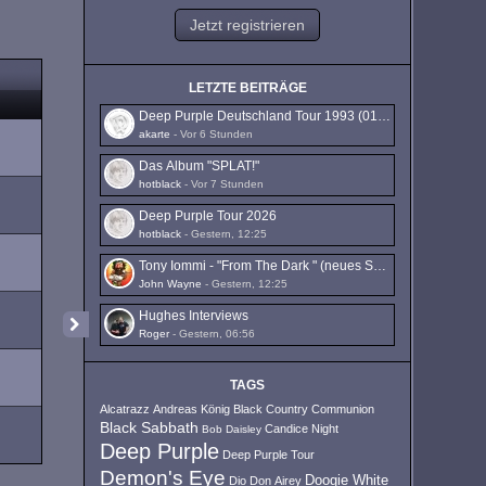
Jetzt registrieren
LETZTE BEITRÄGE
Deep Purple Deutschland Tour 1993 (01.10. - 16.10.1993)
akarte
-
Vor 6 Stunden
Das Album "SPLAT!"
hotblack
-
Vor 7 Stunden
Deep Purple Tour 2026
hotblack
-
Gestern, 12:25
Tony Iommi - "From The Dark " (neues Solo-Album)
John Wayne
-
Gestern, 12:25
Hughes Interviews
Roger
-
Gestern, 06:56
TAGS
Alcatrazz
Andreas König
Black Country Communion
Black Sabbath
Candice Night
Bob Daisley
Deep Purple
Deep Purple Tour
Demon's Eye
Doogie White
Dio
Don Airey