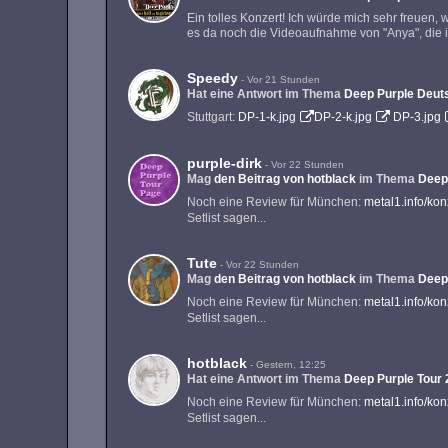
Ein tolles Konzert! Ich würde mich sehr freuen
es da noch die Videoaufnahme von "Anya", die i
Speedy
-
Vor 21 Stunden
Hat eine Antwort im Thema
Deep Purple Deuts
Stuttgart:
DP-1-k.jpg
DP-2-k.jpg
DP-3.jpg
purple-dirk
-
Vor 22 Stunden
Mag
den Beitrag von
hotblack
im Thema
Deep
Noch eine Review für München:
metal1.info/ko
Setlist sagen...
Tute
-
Vor 22 Stunden
Mag
den Beitrag von
hotblack
im Thema
Deep
Noch eine Review für München:
metal1.info/ko
Setlist sagen...
hotblack
-
Gestern, 12:25
Hat eine Antwort im Thema
Deep Purple Tour
Noch eine Review für München:
metal1.info/ko
Setlist sagen...