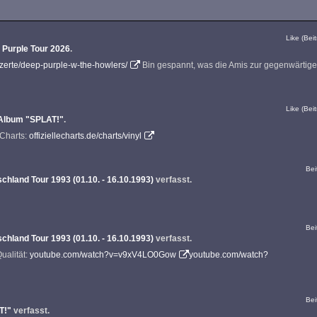
Like (Beit
 Purple Tour 2026
.
nzerte/deep-purple-w-the-howlers/
Bin gespannt, was die Amis zur gegenwärtig
Like (Beit
Album "SPLAT!"
.
-Charts:
offiziellecharts.de/charts/vinyl
Bei
chland Tour 1993 (01.10. - 16.10.1993)
verfasst.
Bei
chland Tour 1993 (01.10. - 16.10.1993)
verfasst.
ualität:
youtube.com/watch?v=v9xV4LO0Gow
youtube.com/watch?
Bei
T!"
verfasst.