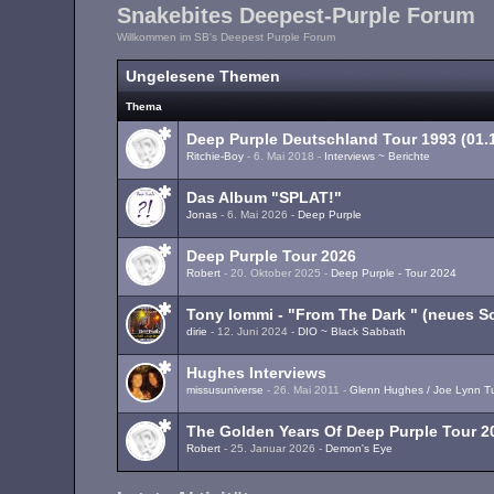
Snakebites Deepest-Purple Forum
Willkommen im SB's Deepest Purple Forum
Ungelesene Themen
Thema
Deep Purple Deutschland Tour 1993 (01.1
Ritchie-Boy
-
6. Mai 2018
-
Interviews ~ Berichte
Das Album "SPLAT!"
Jonas
-
6. Mai 2026
-
Deep Purple
Deep Purple Tour 2026
Robert
-
20. Oktober 2025
-
Deep Purple - Tour 2024
Tony Iommi - "From The Dark " (neues S
dirie
-
12. Juni 2024
-
DIO ~ Black Sabbath
Hughes Interviews
missusuniverse
-
26. Mai 2011
-
Glenn Hughes / Joe Lynn T
The Golden Years Of Deep Purple Tour 2
Robert
-
25. Januar 2026
-
Demon's Eye