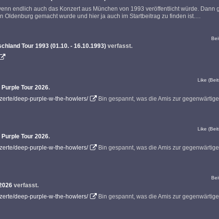
, wenn endlich auch das Konzert aus München von 1993 veröffentlicht würde. Dann g
n Oldenburg gemacht wurde und hier ja auch im Startbeitrag zu finden ist.…
Bei
chland Tour 1993 (01.10. - 16.10.1993)
verfasst.
Like (Beit
 Purple Tour 2026
.
nzerte/deep-purple-w-the-howlers/
Bin gespannt, was die Amis zur gegenwärtig
Like (Beit
 Purple Tour 2026
.
nzerte/deep-purple-w-the-howlers/
Bin gespannt, was die Amis zur gegenwärtig
Bei
 2026
verfasst.
nzerte/deep-purple-w-the-howlers/
Bin gespannt, was die Amis zur gegenwärtig