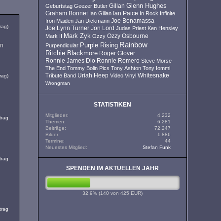
Glenn Hughes
Geburtstag
Geezer Butler
Gillan
Ian Paice
Graham Bonnet
Ian Gillan
In Rock
Infinite
Iron Maiden
Jan Dickmann
Joe Bonamassa
rag)
Joe Lynn Turner
Jon Lord
Judas Priest
Ken Hensley
Mark Zyk
Mark II
Ozzy
Ozzy Osbourne
Rainbow
en
Purple Rising
Purpendicular
Ritchie Blackmore
Roger Glover
Ronnie James Dio
Ronnie Romero
Steve Morse
The End
Tommy Bolin Pics
Tony Ashton
Tony Iommi
Uriah Heep
Tribute Band
Video
Vinyl
Whitesnake
rag)
Wrongman
STATISTIKEN
Mitglieder
4.232
trag
Themen
6.281
Beiträge
72.247
Bilder
1.886
Termine
44
Neuestes Mitglied
Stefan Funk
trag
SPENDEN IM AKTUELLEN JAHR
32.9%
32,9% (140 von 425 EUR)
trag