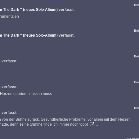
Bei
m The Dark " (neues Solo-Album)
verfasst.
strumentalen
Bei
m The Dark " (neues Solo-Album)
verfasst.
Bei
s
verfasst.
Bei
s
verfasst.
m Herzen operieren lassen muss.
Bei
s
verfasst.
ch von der Bühne zurück. Gesundheitliche Probleme, vor allem mit dem Herzen,
chade, denn seine Stimme finde ich immer noch topp!
…
Like (Beit