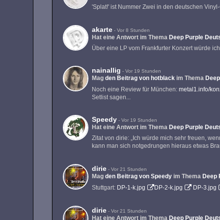
'Splat!' ist Nummer Zwei in den deutschen Vinyl
akarte
-
Vor 8 Stunden
Hat eine Antwort im Thema
Deep Purple Deuts
Über eine LP vom Frankfurter Konzert würde ich
nainallig
-
Vor 19 Stunden
Mag
den Beitrag von
hotblack
im Thema
Deep
Noch eine Review für München:
metal1.info/ko
Setlist sagen...
Speedy
-
Vor 19 Stunden
Hat eine Antwort im Thema
Deep Purple Deuts
Zitat von dirie: „Ich würde mich sehr freuen, w
kann man sich notgedrungen hieraus etwas B
dirie
-
Vor 21 Stunden
Mag
den Beitrag von
Speedy
im Thema
Deep P
Stuttgart:
DP-1-k.jpg
DP-2-k.jpg
DP-3.jpg
dirie
-
Vor 21 Stunden
Hat eine Antwort im Thema
Deep Purple Deuts