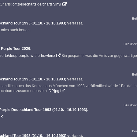
-Charts:
offiziellecharts.de/charts/vinyl
Bei
chland Tour 1993 (01.10. - 16.10.1993)
verfasst.
 mich auch freuen.
Like (Beit
 Purple Tour 2026
.
nzerte/deep-purple-w-the-howlers/
Bin gespannt, was die Amis zur gegenwärtig
Bei
chland Tour 1993 (01.10. - 16.10.1993)
verfasst.
enn endlich auch das Konzert aus München von 1993 veröffentlicht würde.“ Bis dahin
rauchbares zusammenbasteln:
DP.jpg
Like (Beit
urple Deutschland Tour 1993 (01.10. - 16.10.1993)
.
Bei
chland Tour 1993 (01.10. - 16.10.1993)
verfasst.