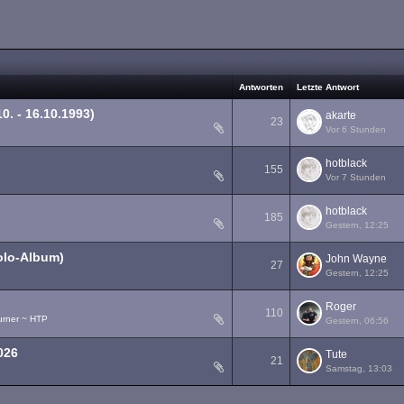
Antworten
Letzte Antwort
0. - 16.10.1993)
akarte
23
Vor 6 Stunden
1
2
hotblack
155
Vor 7 Stunden
1
2
3
…
8
hotblack
185
Gestern, 12:25
1
2
3
…
10
olo-Album)
John Wayne
27
Gestern, 12:25
1
2
Roger
110
urner ~ HTP
Gestern, 06:56
1
2
3
…
6
026
Tute
21
Samstag, 13:03
1
2