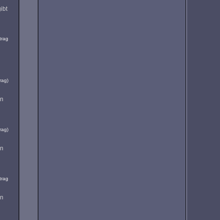
ibt
trag
rag)
en
rag)
en
trag
en