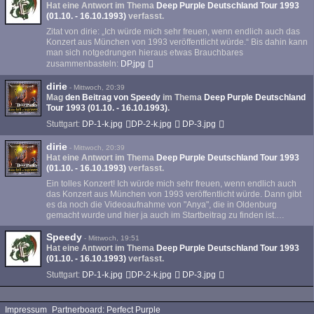
Hat eine Antwort im Thema
Deep Purple Deutschland Tour 1993
(01.10. - 16.10.1993)
verfasst.
Zitat von dirie: „Ich würde mich sehr freuen, wenn endlich auch das
Konzert aus München von 1993 veröffentlicht würde.“ Bis dahin kann
man sich notgedrungen hieraus etwas Brauchbares
zusammenbasteln:
DP.jpg
dirie
-
Mittwoch, 20:39
Mag
den Beitrag von
Speedy
im Thema
Deep Purple Deutschland
Tour 1993 (01.10. - 16.10.1993)
.
Stuttgart:
DP-1-k.jpg
DP-2-k.jpg
DP-3.jpg
dirie
-
Mittwoch, 20:39
Hat eine Antwort im Thema
Deep Purple Deutschland Tour 1993
(01.10. - 16.10.1993)
verfasst.
Ein tolles Konzert! Ich würde mich sehr freuen, wenn endlich auch
das Konzert aus München von 1993 veröffentlicht würde. Dann gibt
es da noch die Videoaufnahme von "Anya", die in Oldenburg
gemacht wurde und hier ja auch im Startbeitrag zu finden ist.…
Speedy
-
Mittwoch, 19:51
Hat eine Antwort im Thema
Deep Purple Deutschland Tour 1993
(01.10. - 16.10.1993)
verfasst.
Stuttgart:
DP-1-k.jpg
DP-2-k.jpg
DP-3.jpg
Impressum
Partnerboard: Perfect Purple