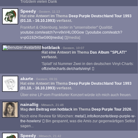
Trotzdem vielen Dank
Speedy
-
Gestern, 11:13
Hat eine Antwort im Thema
Deep Purple Deutschland Tour 1993
(01.10. - 16.10.1993)
verfasst.
Frankfurt & Oldenburg, leider in "unsensibeler" Qualität:
youtube.com/watch?v=v9xV4LO0Gow
youtube.com/watch?
v=pG19ZHSwG90[media]
[/media]
hotblack
-
Gestern, 10:07
Hat eine Antwort im Thema
Das Album "SPLAT!"
verfasst.
'Splat!' ist Nummer Zwei in den deutschen Vinyl-Charts:
offiziellecharts.de/charts/vinyl
akarte
-
Gestern, 09:31
Hat eine Antwort im Thema
Deep Purple Deutschland Tour 1993
(01.10. - 16.10.1993)
verfasst.
Über eine LP vom Frankfurter Konzert würde ich mich auch freuen.
nainallig
-
Mittwoch, 21:46
Mag
den Beitrag von
hotblack
im Thema
Deep Purple Tour 2026
.
Noch eine Review für München:
metal1.info/konzerte/deep-purple-w-
the-howlers/
Bin gespannt, was die Amis zur gegenwärtigen Setlist
sagen...
Speedy
-
Mittwoch, 21:42