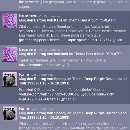
the-howlers/
Bin gespannt, was die Amis zur gegenwärtigen Setlist
sagen...
brunerro
-
Vor 22 Stunden
Mag
den Beitrag von
Kalle
im Thema
Das Album "SPLAT!"
.
Zitat von dirie: „Bis zum Sonntag kann die jpc-Variante mit dem
schicken lila Cover mit einem Rabatt von 10 Prozent bestellt werden.
Das wären dann 45 Euro. Immer noch ziemlich teuer.
jpc.de/jpcng/poprock/detail/-/…urple-splat/hnum/12707512
“ Mir…
brunerro
-
Vor 22 Stunden
Mag
den Beitrag von
hotblack
im Thema
Das Album "SPLAT!"
.
'Splat!' ist Nummer Zwei in den deutschen Vinyl-Charts:
offiziellecharts.de/charts/vinyl
Kalle
-
Vor 22 Stunden
Mag
den Beitrag von
Speedy
im Thema
Deep Purple Deutschland
Tour 1993 (01.10. - 16.10.1993)
.
Frankfurt & Oldenburg, leider in "unsensibeler" Qualität:
youtube.com/watch?v=v9xV4LO0Gow
youtube.com/watch?
v=pG19ZHSwG90[media]
[/media]
Kalle
-
Vor 22 Stunden
Mag
den Beitrag von
Speedy
im Thema
Deep Purple Deutschland
Tour 1993 (01.10. - 16.10.1993)
.
Zitat von dirie: „Ich würde mich sehr freuen, wenn endlich auch das
Konzert aus München von 1993 veröffentlicht würde.“ Bis dahin kann