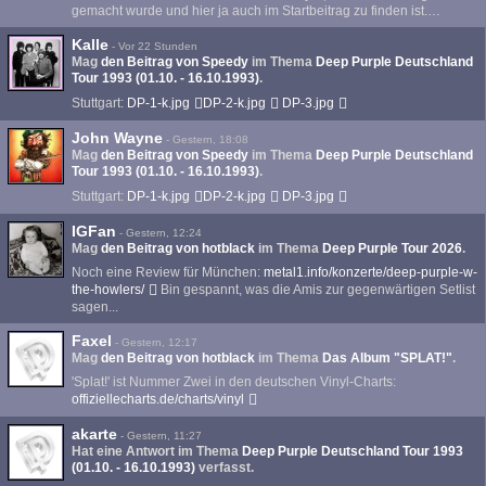
gemacht wurde und hier ja auch im Startbeitrag zu finden ist.…
Kalle
-
Vor 22 Stunden
Mag
den Beitrag von
Speedy
im Thema
Deep Purple Deutschland
Tour 1993 (01.10. - 16.10.1993)
.
Stuttgart:
DP-1-k.jpg
DP-2-k.jpg
DP-3.jpg
John Wayne
-
Gestern, 18:08
Mag
den Beitrag von
Speedy
im Thema
Deep Purple Deutschland
Tour 1993 (01.10. - 16.10.1993)
.
Stuttgart:
DP-1-k.jpg
DP-2-k.jpg
DP-3.jpg
IGFan
-
Gestern, 12:24
Mag
den Beitrag von
hotblack
im Thema
Deep Purple Tour 2026
.
Noch eine Review für München:
metal1.info/konzerte/deep-purple-w-
the-howlers/
Bin gespannt, was die Amis zur gegenwärtigen Setlist
sagen...
Faxel
-
Gestern, 12:17
Mag
den Beitrag von
hotblack
im Thema
Das Album "SPLAT!"
.
'Splat!' ist Nummer Zwei in den deutschen Vinyl-Charts:
offiziellecharts.de/charts/vinyl
akarte
-
Gestern, 11:27
Hat eine Antwort im Thema
Deep Purple Deutschland Tour 1993
(01.10. - 16.10.1993)
verfasst.