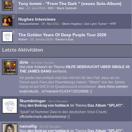
Tony Iommi - "From The Dark " (neues Solo-Album)
dirie
-
12. Juni 2024
-
DIO ~ Black Sabbath
Hughes Interviews
missusuniverse
-
26. Mai 2011
-
Glenn Hughes / Joe Lynn Turner ~ HTP
The Golden Years Of Deep Purple Tour 2026
Robert
-
25. Januar 2026
-
Demon's Eye
Letzte Aktivitäten
dirie
-
Vor einer Stunde
Hat eine Antwort im Thema
HILFE GEBRAUCHT UBER SINGLE 45
THE JAMES GANG
verfasst.
Ich packe das einfach mal hier mit rein für den Fall, dass wir im
Forum auch Fans des Raumklangs haben: "Miami" von der James
Gang ist auf SACD im Quadrosound erschienen.
store.rhino.com/en-
eu/products…io?variant=51434716528886
Sturmbringer
-
Vor 6 Stunden
Mag
den Beitrag von
hotblack
im Thema
Das Album "SPLAT!"
.
'Splat!' ist Nummer Zwei in den deutschen Vinyl-Charts:
offiziellecharts.de/charts/vinyl
nainallig
-
Vor 20 Stunden
Mag
den Beitrag von
hotblack
im Thema
Das Album "SPLAT!"
.