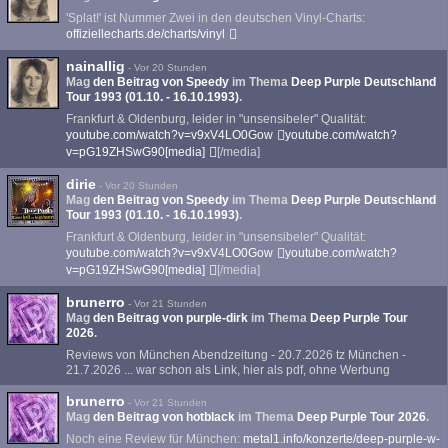
'Splat!' ist Nummer Zwei in den deutschen Vinyl-Charts:
offiziellecharts.de/charts/vinyl
nainallig
-
Vor 20 Stunden
Mag
den Beitrag von
Speedy
im Thema
Deep Purple Deutschland
Tour 1993 (01.10. - 16.10.1993)
.
Frankfurt & Oldenburg, leider in "unsensibeler" Qualität:
youtube.com/watch?v=v9xV4LO0Gow
youtube.com/watch?
v=pG19ZHSwG90[media]
[/media]
dirie
-
Vor 20 Stunden
Mag
den Beitrag von
Speedy
im Thema
Deep Purple Deutschland
Tour 1993 (01.10. - 16.10.1993)
.
Frankfurt & Oldenburg, leider in "unsensibeler" Qualität:
youtube.com/watch?v=v9xV4LO0Gow
youtube.com/watch?
v=pG19ZHSwG90[media]
[/media]
brunerro
-
Vor 21 Stunden
Mag
den Beitrag von
purple-dirk
im Thema
Deep Purple Tour
2026
.
Reviews von München Abendzeitung - 20.7.2026 tz München -
21.7.2026 ... war schon als Link, hier als pdf, ohne Werbung
brunerro
-
Vor 21 Stunden
Mag
den Beitrag von
hotblack
im Thema
Deep Purple Tour 2026
.
Noch eine Review für München:
metal1.info/konzerte/deep-purple-w-