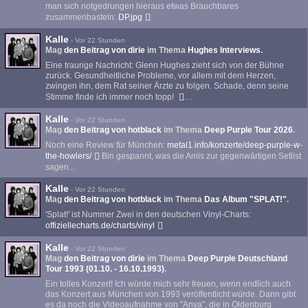
man sich notgedrungen hieraus etwas Brauchbares
zusammenbasteln:
DP.jpg
Kalle
-
Vor 22 Stunden
Mag
den Beitrag von
dirie
im Thema
Hughes Interviews
.
Eine traurige Nachricht: Glenn Hughes zieht sich von der Bühne
zurück. Gesundheitliche Probleme, vor allem mit dem Herzen,
zwingen ihn, dem Rat seiner Ärzte zu folgen. Schade, denn seine
Stimme finde ich immer noch topp!
…
Kalle
-
Vor 22 Stunden
Mag
den Beitrag von
hotblack
im Thema
Deep Purple Tour 2026
.
Noch eine Review für München:
metal1.info/konzerte/deep-purple-w-
the-howlers/
Bin gespannt, was die Amis zur gegenwärtigen Setlist
sagen...
Kalle
-
Vor 22 Stunden
Mag
den Beitrag von
hotblack
im Thema
Das Album "SPLAT!"
.
'Splat!' ist Nummer Zwei in den deutschen Vinyl-Charts:
offiziellecharts.de/charts/vinyl
Kalle
-
Vor 22 Stunden
Mag
den Beitrag von
dirie
im Thema
Deep Purple Deutschland
Tour 1993 (01.10. - 16.10.1993)
.
Ein tolles Konzert! Ich würde mich sehr freuen, wenn endlich auch
das Konzert aus München von 1993 veröffentlicht würde. Dann gibt
es da noch die Videoaufnahme von "Anya", die in Oldenburg