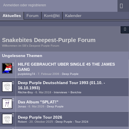
Anmelden oder registrieren
Aktuelles
Forum
Kont@kt
Kalender
Snakebites Deepest-Purple Forum
Willkommen im SB's Deepest Purple Forum
Ungelesene Themen
HILFE GEBRAUCHT UBER SINGLE 45 THE JAMES
GANG
purpleking74
-
7. Februar 2006
-
Deep Purple
Deep Purple Deutschland Tour 1993 (01.10. -
16.10.1993)
Ritchie-Boy
-
6. Mai 2018
-
Interviews ~ Berichte
Das Album "SPLAT!"
Jonas
-
6. Mai 2026
-
Deep Purple
Deep Purple Tour 2026
Robert
-
20. Oktober 2025
-
Deep Purple - Tour 2024