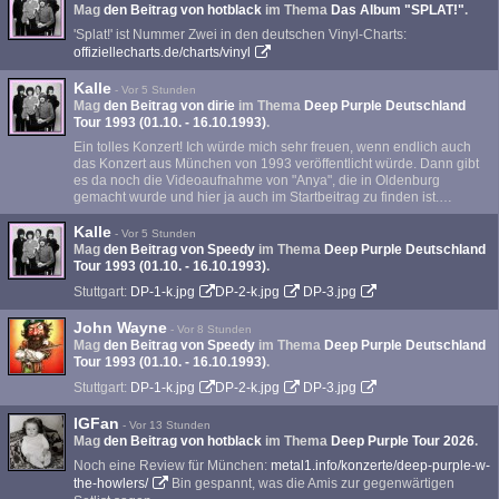
Mag
den Beitrag von
hotblack
im Thema
Das Album "SPLAT!"
.
'Splat!' ist Nummer Zwei in den deutschen Vinyl-Charts:
offiziellecharts.de/charts/vinyl
Kalle
-
Vor 5 Stunden
Mag
den Beitrag von
dirie
im Thema
Deep Purple Deutschland
Tour 1993 (01.10. - 16.10.1993)
.
Ein tolles Konzert! Ich würde mich sehr freuen, wenn endlich auch
das Konzert aus München von 1993 veröffentlicht würde. Dann gibt
es da noch die Videoaufnahme von "Anya", die in Oldenburg
gemacht wurde und hier ja auch im Startbeitrag zu finden ist.…
Kalle
-
Vor 5 Stunden
Mag
den Beitrag von
Speedy
im Thema
Deep Purple Deutschland
Tour 1993 (01.10. - 16.10.1993)
.
Stuttgart:
DP-1-k.jpg
DP-2-k.jpg
DP-3.jpg
John Wayne
-
Vor 8 Stunden
Mag
den Beitrag von
Speedy
im Thema
Deep Purple Deutschland
Tour 1993 (01.10. - 16.10.1993)
.
Stuttgart:
DP-1-k.jpg
DP-2-k.jpg
DP-3.jpg
IGFan
-
Vor 13 Stunden
Mag
den Beitrag von
hotblack
im Thema
Deep Purple Tour 2026
.
Noch eine Review für München:
metal1.info/konzerte/deep-purple-w-
the-howlers/
Bin gespannt, was die Amis zur gegenwärtigen