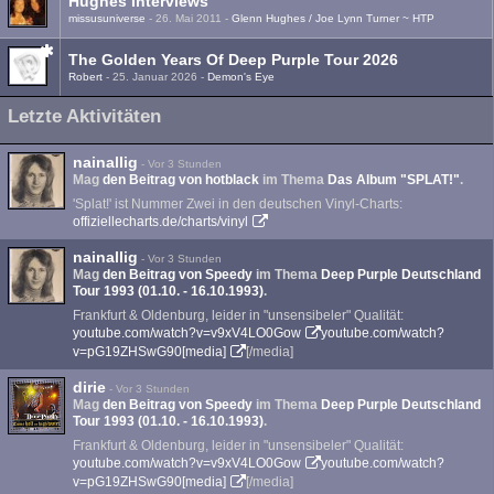
Hughes Interviews
missusuniverse
-
26. Mai 2011
-
Glenn Hughes / Joe Lynn Turner ~ HTP
The Golden Years Of Deep Purple Tour 2026
Robert
-
25. Januar 2026
-
Demon's Eye
Letzte Aktivitäten
nainallig
-
Vor 3 Stunden
Mag
den Beitrag von
hotblack
im Thema
Das Album "SPLAT!"
.
'Splat!' ist Nummer Zwei in den deutschen Vinyl-Charts:
offiziellecharts.de/charts/vinyl
nainallig
-
Vor 3 Stunden
Mag
den Beitrag von
Speedy
im Thema
Deep Purple Deutschland
Tour 1993 (01.10. - 16.10.1993)
.
Frankfurt & Oldenburg, leider in "unsensibeler" Qualität:
youtube.com/watch?v=v9xV4LO0Gow
youtube.com/watch?
v=pG19ZHSwG90[media]
[/media]
dirie
-
Vor 3 Stunden
Mag
den Beitrag von
Speedy
im Thema
Deep Purple Deutschland
Tour 1993 (01.10. - 16.10.1993)
.
Frankfurt & Oldenburg, leider in "unsensibeler" Qualität:
youtube.com/watch?v=v9xV4LO0Gow
youtube.com/watch?
v=pG19ZHSwG90[media]
[/media]