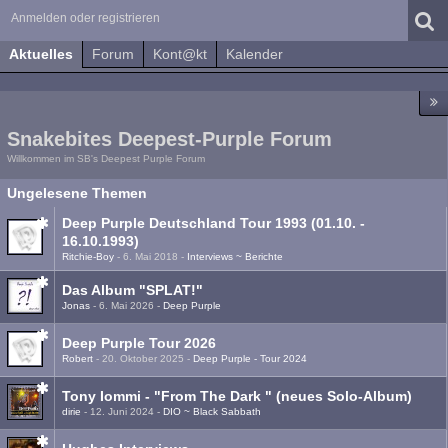
Anmelden oder registrieren
Aktuelles
Forum
Kont@kt
Kalender
Snakebites Deepest-Purple Forum
Willkommen im SB's Deepest Purple Forum
Ungelesene Themen
Deep Purple Deutschland Tour 1993 (01.10. -
16.10.1993)
Ritchie-Boy
-
6. Mai 2018
-
Interviews ~ Berichte
Das Album "SPLAT!"
Jonas
-
6. Mai 2026
-
Deep Purple
Deep Purple Tour 2026
Robert
-
20. Oktober 2025
-
Deep Purple - Tour 2024
Tony Iommi - "From The Dark " (neues Solo-Album)
dirie
-
12. Juni 2024
-
DIO ~ Black Sabbath