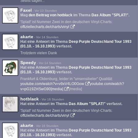
Setlist sagen...
Faxel
-
Vor 13 Stunden
Mag
den Beitrag von
hotblack
im Thema
Das Album "SPLAT!"
.
'Splat!' ist Nummer Zwei in den deutschen Vinyl-Charts:
offiziellecharts.de/charts/vinyl
akarte
-
Vor 14 Stunden
Hat eine Antwort im Thema
Deep Purple Deutschland Tour 1993
(01.10. - 16.10.1993)
verfasst.
Trotzdem vielen Dank
Speedy
-
Vor 14 Stunden
Hat eine Antwort im Thema
Deep Purple Deutschland Tour 1993
(01.10. - 16.10.1993)
verfasst.
Frankfurt & Oldenburg, leider in "unsensibeler" Qualität:
youtube.com/watch?v=v9xV4LO0Gow
youtube.com/watch?
v=pG19ZHSwG90[media]
[/media]
hotblack
-
Vor 16 Stunden
Hat eine Antwort im Thema
Das Album "SPLAT!"
verfasst.
'Splat!' ist Nummer Zwei in den deutschen Vinyl-Charts:
offiziellecharts.de/charts/vinyl
akarte
-
Vor 16 Stunden
Hat eine Antwort im Thema
Deep Purple Deutschland Tour 1993
(01.10. - 16.10.1993)
verfasst.