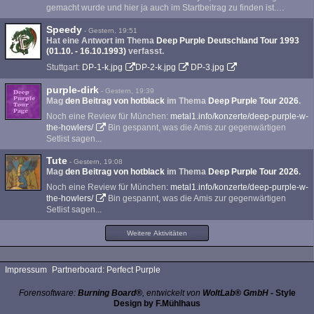
gemacht wurde und hier ja auch im Startbeitrag zu finden ist.…
Speedy
-
Gestern, 19:51
Hat eine Antwort im Thema
Deep Purple Deutschland Tour 1993
(01.10. - 16.10.1993)
verfasst.
Stuttgart:
DP-1-k.jpg
DP-2-k.jpg
DP-3.jpg
purple-dirk
-
Gestern, 19:39
Mag
den Beitrag von
hotblack
im Thema
Deep Purple Tour 2026
.
Noch eine Review für München:
metal1.info/konzerte/deep-purple-w-
the-howlers/
Bin gespannt, was die Amis zur gegenwärtigen
Setlist sagen...
Tute
-
Gestern, 19:08
Mag
den Beitrag von
hotblack
im Thema
Deep Purple Tour 2026
.
Noch eine Review für München:
metal1.info/konzerte/deep-purple-w-
the-howlers/
Bin gespannt, was die Amis zur gegenwärtigen
Setlist sagen...
Weitere Aktivitäten
Impressum
Partnerboard: Perfect Purple
Forensoftware:
Burning Board®
, entwickelt von
WoltLab® GmbH