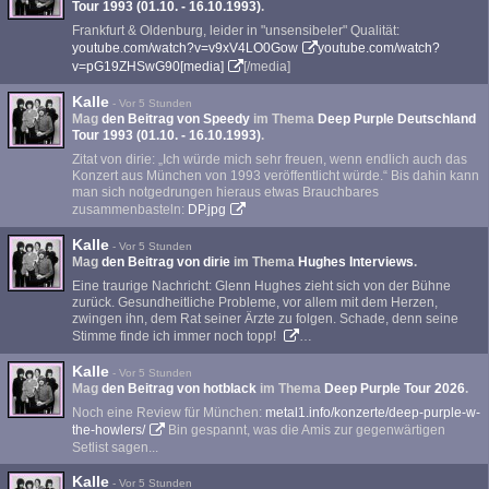
Tour 1993 (01.10. - 16.10.1993)
.
Frankfurt & Oldenburg, leider in "unsensibeler" Qualität:
youtube.com/watch?v=v9xV4LO0Gow
youtube.com/watch?
v=pG19ZHSwG90[media]
[/media]
Kalle
-
Vor 5 Stunden
Mag
den Beitrag von
Speedy
im Thema
Deep Purple Deutschland
Tour 1993 (01.10. - 16.10.1993)
.
Zitat von dirie: „Ich würde mich sehr freuen, wenn endlich auch das
Konzert aus München von 1993 veröffentlicht würde.“ Bis dahin kann
man sich notgedrungen hieraus etwas Brauchbares
zusammenbasteln:
DP.jpg
Kalle
-
Vor 5 Stunden
Mag
den Beitrag von
dirie
im Thema
Hughes Interviews
.
Eine traurige Nachricht: Glenn Hughes zieht sich von der Bühne
zurück. Gesundheitliche Probleme, vor allem mit dem Herzen,
zwingen ihn, dem Rat seiner Ärzte zu folgen. Schade, denn seine
Stimme finde ich immer noch topp!
…
Kalle
-
Vor 5 Stunden
Mag
den Beitrag von
hotblack
im Thema
Deep Purple Tour 2026
.
Noch eine Review für München:
metal1.info/konzerte/deep-purple-w-
the-howlers/
Bin gespannt, was die Amis zur gegenwärtigen
Setlist sagen...
Kalle
-
Vor 5 Stunden