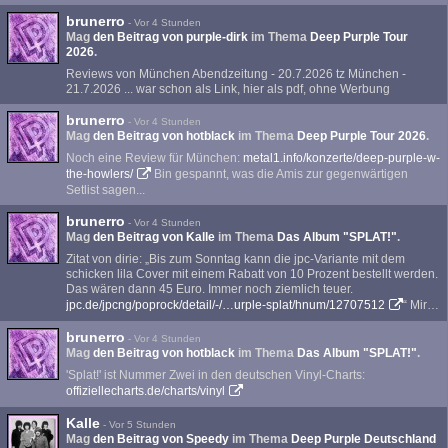
brunerro
-
Vor 4 Stunden
Mag
den Beitrag von
purple-dirk
im Thema
Deep Purple Tour
2026
.
Reviews von München Abendzeitung - 20.7.2026 tz München -
21.7.2026 ... war schon als Link, hier als pdf, ohne Werbung
brunerro
-
Vor 4 Stunden
Mag
den Beitrag von
hotblack
im Thema
Deep Purple Tour 2026
.
Noch eine Review für München:
metal1.info/konzerte/deep-purple-w-
the-howlers/
Bin gespannt, was die Amis zur gegenwärtigen
Setlist sagen...
brunerro
-
Vor 4 Stunden
Mag
den Beitrag von
Kalle
im Thema
Das Album "SPLAT!"
.
Zitat von dirie: „Bis zum Sonntag kann die jpc-Variante mit dem
schicken lila Cover mit einem Rabatt von 10 Prozent bestellt werden.
Das wären dann 45 Euro. Immer noch ziemlich teuer.
jpc.de/jpcng/poprock/detail/-/…urple-splat/hnum/12707512
“ Mir…
brunerro
-
Vor 4 Stunden
Mag
den Beitrag von
hotblack
im Thema
Das Album "SPLAT!"
.
'Splat!' ist Nummer Zwei in den deutschen Vinyl-Charts:
offiziellecharts.de/charts/vinyl
Kalle
-
Vor 5 Stunden
Mag
den Beitrag von
Speedy
im Thema
Deep Purple Deutschland