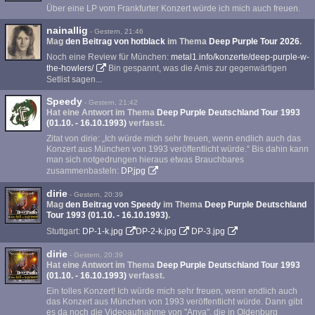
Über eine LP vom Frankfurter Konzert würde ich mich auch freuen.
nainallig
-
Gestern, 21:46
Mag
den Beitrag von
hotblack
im Thema
Deep Purple Tour 2026
.
Noch eine Review für München:
metal1.info/konzerte/deep-purple-w-
the-howlers/
Bin gespannt, was die Amis zur gegenwärtigen
Setlist sagen...
Speedy
-
Gestern, 21:42
Hat eine Antwort im Thema
Deep Purple Deutschland Tour 1993
(01.10. - 16.10.1993)
verfasst.
Zitat von dirie: „Ich würde mich sehr freuen, wenn endlich auch das
Konzert aus München von 1993 veröffentlicht würde.“ Bis dahin kann
man sich notgedrungen hieraus etwas Brauchbares
zusammenbasteln:
DP.jpg
dirie
-
Gestern, 20:39
Mag
den Beitrag von
Speedy
im Thema
Deep Purple Deutschland
Tour 1993 (01.10. - 16.10.1993)
.
Stuttgart:
DP-1-k.jpg
DP-2-k.jpg
DP-3.jpg
dirie
-
Gestern, 20:39
Hat eine Antwort im Thema
Deep Purple Deutschland Tour 1993
(01.10. - 16.10.1993)
verfasst.
Ein tolles Konzert! Ich würde mich sehr freuen, wenn endlich auch
das Konzert aus München von 1993 veröffentlicht würde. Dann gibt
es da noch die Videoaufnahme von "Anya", die in Oldenburg