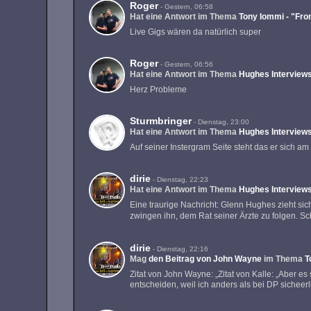
Roger
-
Gestern, 06:58
Hat eine Antwort im Thema
Tony Iommi - "Fro
Live Gigs wären da natürlich super
Roger
-
Gestern, 06:56
Hat eine Antwort im Thema
Hughes Interview
Herz Probleme
Sturmbringer
-
Dienstag, 23:00
Hat eine Antwort im Thema
Hughes Interview
Auf seiner Instergram Seite steht das er sich a
dirie
-
Dienstag, 22:23
Hat eine Antwort im Thema
Hughes Interview
Eine traurige Nachricht: Glenn Hughes zieht si
zwingen ihn, dem Rat seiner Ärzte zu folgen. S
dirie
-
Dienstag, 22:16
Mag
den Beitrag von
John Wayne
im Thema
T
Zitat von John Wayne: „Zitat von Kalle: „Aber e
entscheiden, weil ich anders als bei DP sicheer