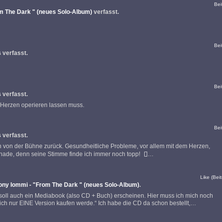
Bei
m The Dark " (neues Solo-Album)
verfasst.
Bei
s
verfasst.
Bei
s
verfasst.
m Herzen operieren lassen muss.
Bei
s
verfasst.
ch von der Bühne zurück. Gesundheitliche Probleme, vor allem mit dem Herzen,
chade, denn seine Stimme finde ich immer noch topp!
…
Like (Beit
ony Iommi - "From The Dark " (neues Solo-Album)
.
s soll auch ein Mediabook (also CD + Buch) erscheinen. Hier muss ich mich noch
lich nur EINE Version kaufen werde.“ Ich habe die CD da schon bestellt,…