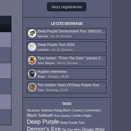
Jetzt registrieren
LETZTE BEITRÄGE
Deep Purple Deutschland Tour 1993 (01.10. - 16.10.1993)
Speedy
-
Vor 12 Stunden
Deep Purple Tour 2026
hotblack
-
Vor 21 Stunden
Tony Iommi - "From The Dark " (neues Solo-Album)
John Wayne
-
Vor 21 Stunden
Hughes Interviews
Roger
-
Gestern, 06:56
The Golden Years Of Deep Purple Tour 2026
Tute
-
Samstag, 13:03
TAGS
Alcatrazz
Andreas König
Black Country Communion
Black Sabbath
Candice Night
Bob Daisley
Deep Purple
Deep Purple Tour
Demon's Eye
Doogie White
Dio
Don Airey