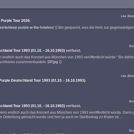
Like (Beit
 Purple Tour 2026
.
nzerte/deep-purple-w-the-howlers/
Bin gespannt, was die Amis zur gegenwärtige
Bei
chland Tour 1993 (01.10. - 16.10.1993)
verfasst.
enn endlich auch das Konzert aus München von 1993 veröffentlicht würde.“ Bis dahin
rauchbares zusammenbasteln:
DP.jpg
Like (Beit
urple Deutschland Tour 1993 (01.10. - 16.10.1993)
.
Bei
chland Tour 1993 (01.10. - 16.10.1993)
verfasst.
, wenn endlich auch das Konzert aus München von 1993 veröffentlicht würde. Dann g
n Oldenburg gemacht wurde und hier ja auch im Startbeitrag zu finden ist.…
Bei