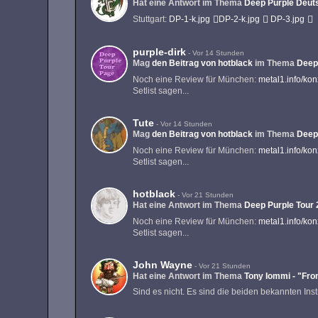
Hat eine Antwort im Thema
Deep Purple Deuts
Stuttgart:
DP-1-k.jpg
DP-2-k.jpg
DP-3.jpg
purple-dirk
-
Vor 14 Stunden
Mag
den Beitrag von
hotblack
im Thema
Deep
Noch eine Review für München:
metal1.info/ko
Setlist sagen...
Tute
-
Vor 14 Stunden
Mag
den Beitrag von
hotblack
im Thema
Deep
Noch eine Review für München:
metal1.info/ko
Setlist sagen...
hotblack
-
Vor 21 Stunden
Hat eine Antwort im Thema
Deep Purple Tour
Noch eine Review für München:
metal1.info/ko
Setlist sagen...
John Wayne
-
Vor 21 Stunden
Hat eine Antwort im Thema
Tony Iommi - "Fro
Sind es nicht. Es sind die beiden bekannten In