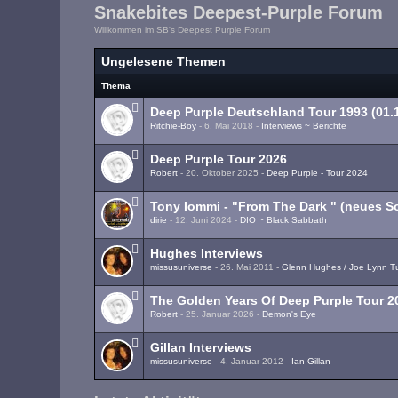
Snakebites Deepest-Purple Forum
Willkommen im SB's Deepest Purple Forum
Ungelesene Themen
Thema
Deep Purple Deutschland Tour 1993 (01.1
Ritchie-Boy
-
6. Mai 2018
-
Interviews ~ Berichte
Deep Purple Tour 2026
Robert
-
20. Oktober 2025
-
Deep Purple - Tour 2024
Tony Iommi - "From The Dark " (neues S
dirie
-
12. Juni 2024
-
DIO ~ Black Sabbath
Hughes Interviews
missusuniverse
-
26. Mai 2011
-
Glenn Hughes / Joe Lynn T
The Golden Years Of Deep Purple Tour 2
Robert
-
25. Januar 2026
-
Demon's Eye
Gillan Interviews
missusuniverse
-
4. Januar 2012
-
Ian Gillan