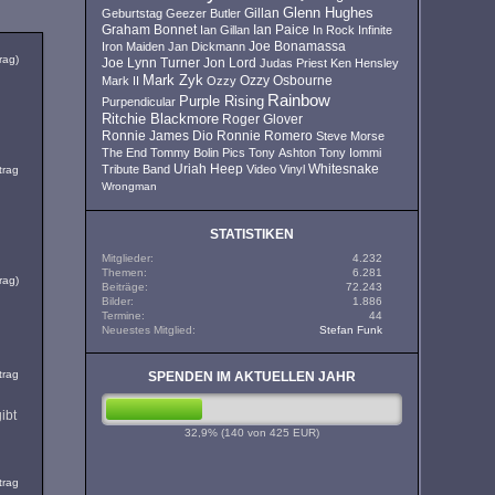
Glenn Hughes
Geburtstag
Geezer Butler
Gillan
Ian Paice
Graham Bonnet
Ian Gillan
In Rock
Infinite
Iron Maiden
Jan Dickmann
Joe Bonamassa
rag)
Joe Lynn Turner
Jon Lord
Judas Priest
Ken Hensley
Mark Zyk
Mark II
Ozzy
Ozzy Osbourne
Rainbow
n
Purple Rising
Purpendicular
Ritchie Blackmore
Roger Glover
Ronnie James Dio
Ronnie Romero
Steve Morse
The End
Tommy Bolin Pics
Tony Ashton
Tony Iommi
Uriah Heep
Tribute Band
Video
Vinyl
Whitesnake
trag
Wrongman
STATISTIKEN
Mitglieder
4.232
Themen
6.281
rag)
Beiträge
72.243
Bilder
1.886
Termine
44
Neuestes Mitglied
Stefan Funk
trag
SPENDEN IM AKTUELLEN JAHR
32.9%
ibt
32,9% (140 von 425 EUR)
trag