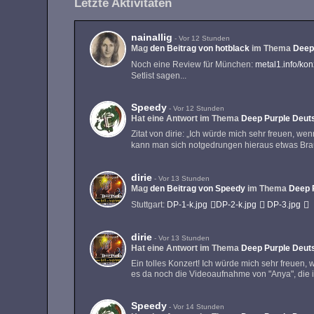
Letzte Aktivitäten
nainallig
-
Vor 12 Stunden
Mag
den Beitrag von
hotblack
im Thema
Deep
Noch eine Review für München:
metal1.info/ko
Setlist sagen...
Speedy
-
Vor 12 Stunden
Hat eine Antwort im Thema
Deep Purple Deuts
Zitat von dirie: „Ich würde mich sehr freuen, w
kann man sich notgedrungen hieraus etwas B
dirie
-
Vor 13 Stunden
Mag
den Beitrag von
Speedy
im Thema
Deep P
Stuttgart:
DP-1-k.jpg
DP-2-k.jpg
DP-3.jpg
dirie
-
Vor 13 Stunden
Hat eine Antwort im Thema
Deep Purple Deuts
Ein tolles Konzert! Ich würde mich sehr freuen
es da noch die Videoaufnahme von "Anya", die i
Speedy
-
Vor 14 Stunden