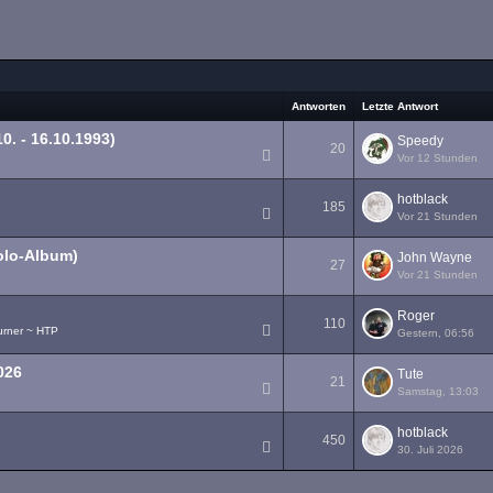
Antworten
Letzte Antwort
0. - 16.10.1993)
Speedy
20
Vor 12 Stunden
1
2
hotblack
185
Vor 21 Stunden
1
2
3
…
10
olo-Album)
John Wayne
27
Vor 21 Stunden
1
2
Roger
110
urner ~ HTP
Gestern, 06:56
1
2
3
…
6
026
Tute
21
Samstag, 13:03
1
2
hotblack
450
30. Juli 2026
1
2
3
…
23