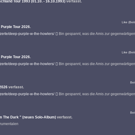
chland Tour 1993 (01.10. - 16.10.1993)
verfasst.
Like (Beit
 Purple Tour 2026
.
nzerte/deep-purple-w-the-howlers/
Bin gespannt, was die Amis zur gegenwärtige
Like (Beit
 Purple Tour 2026
.
nzerte/deep-purple-w-the-howlers/
Bin gespannt, was die Amis zur gegenwärtige
Bei
 2026
verfasst.
nzerte/deep-purple-w-the-howlers/
Bin gespannt, was die Amis zur gegenwärtige
Bei
m The Dark " (neues Solo-Album)
verfasst.
strumentalen