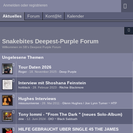
Anmelden oder registrieren
Aktuelles
Forum
Kont@kt
Kalender
Snakebites Deepest-Purple Forum
Willkommen im SB's Deepest Purple Forum
Ungelesene Themen
Tour Daten 2026
Roger
-
18. November 2025
-
Deep Purple
Interview mit Shoshana Feinstein
hotblack
-
28. Februar 2023
-
Ritchie Blackmore
Hughes Interviews
missusuniverse
-
26. Mai 2011
-
Glenn Hughes / Joe Lynn Turner ~ HTP
Tony Iommi - "From The Dark " (neues Solo-Album)
dirie
-
12. Juni 2024
-
DIO ~ Black Sabbath
HILFE GEBRAUCHT UBER SINGLE 45 THE JAMES