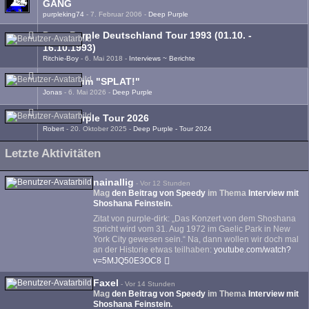
GANG
purpleking74
-
7. Februar 2006
-
Deep Purple
Deep Purple Deutschland Tour 1993 (01.10. -
16.10.1993)
Ritchie-Boy
-
6. Mai 2018
-
Interviews ~ Berichte
Das Album "SPLAT!"
Jonas
-
6. Mai 2026
-
Deep Purple
Deep Purple Tour 2026
Robert
-
20. Oktober 2025
-
Deep Purple - Tour 2024
Letzte Aktivitäten
nainallig
-
Vor 12 Stunden
Mag
den Beitrag von
Speedy
im Thema
Interview mit
Shoshana Feinstein
.
Zitat von purple-dirk: „Das Konzert von dem Shoshana
spricht wird vom 31. Aug 1972 im Gaelic Park in New
York City gewesen sein.“ Na, dann wollen wir doch mal
an der Historie etwas teilhaben:
youtube.com/watch?
v=5MJQ50E3OC8
Faxel
-
Vor 14 Stunden
Mag
den Beitrag von
Speedy
im Thema
Interview mit
Shoshana Feinstein
.