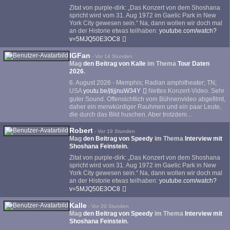
Zitat von purple-dirk: „Das Konzert von dem Shoshana
spricht wird vom 31. Aug 1972 im Gaelic Park in New
York City gewesen sein.“ Na, dann wollen wir doch mal
an der Historie etwas teilhaben:
youtube.com/watch?
v=5MJQ50E3OC8
IGFan
-
Vor 14 Stunden
Mag
den Beitrag von
Kalle
im Thema
Tour Daten
2026
.
6. August 2026 - Memphis; Radian amphitheater; TN;
USA
youtu.be/jtijjnuW34Y
Nettes Konzert-Video. Sehr
guter Sound. Offensichtlich vom Bühnenvideo abgefilmt,
daher ein merwkürdiger Rauhmen und ein paar Leute,
die durch das Bild huschen. Aber trotzdem…
Robert
-
Vor 19 Stunden
Mag
den Beitrag von
Speedy
im Thema
Interview mit
Shoshana Feinstein
.
Zitat von purple-dirk: „Das Konzert von dem Shoshana
spricht wird vom 31. Aug 1972 im Gaelic Park in New
York City gewesen sein.“ Na, dann wollen wir doch mal
an der Historie etwas teilhaben:
youtube.com/watch?
v=5MJQ50E3OC8
Kalle
-
Vor 20 Stunden
Mag
den Beitrag von
Speedy
im Thema
Interview mit
Shoshana Feinstein
.