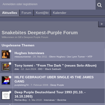
Anmelden oder registrieren
Aktuelles
Forum
Kont@kt
Kalender
Snakebites Deepest-Purple Forum
Willkommen im SB's Deepest Purple Forum
Ungelesene Themen
Hughes Interviews
missusuniverse
-
26. Mai 2011
-
Glenn Hughes / Joe Lynn Turner ~ HTP
Tony Iommi - "From The Dark " (neues Solo-Album)
dirie
-
12. Juni 2024
-
DIO ~ Black Sabbath
HILFE GEBRAUCHT UBER SINGLE 45 THE JAMES
GANG
purpleking74
-
7. Februar 2006
-
Deep Purple
Deep Purple Deutschland Tour 1993 (01.10. -
16.10.1993)
Ritchie-Boy
-
6. Mai 2018
-
Interviews ~ Berichte