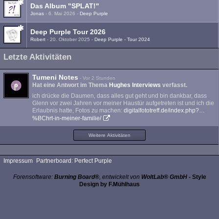
Das Album "SPLAT!"
Jonas
-
6. Mai 2026
-
Deep Purple
Deep Purple Tour 2026
Robert
-
20. Oktober 2025
-
Deep Purple - Tour 2024
Letzte Aktivitäten
Tumeni Notes
-
Vor 2 Stunden
Hat eine Antwort im Thema
Hughes Interviews
verfasst.
ich drücke die Daumen, dass alles gut geht und bin dankbar, dass
Glenn vor zwei Jahren vor meiner Haustür aufgetreten ist und ich die
Erlaubnis hatte, Fotos zu machen:
digitalfototreff.de/index.php?…
%BChrt-in-meiner-familie/
Weitere Aktivitäten
Impressum
Partnerboard: Perfect Purple
Forensoftware:
Burning Board®
, entwickelt von
WoltLab® GmbH