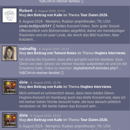
%BChrt-in-meiner-familie/
Robert
-
9. August 2026, 07:02
Mag
den Beitrag von
Kalle
im Thema
Tour Daten 2026
.
6. August 2026 - Memphis; Radian amphitheater; TN; USA
youtu.be/jtijjnuW34Y
Nettes Konzert-Video. Sehr guter Sound.
Offensichtlich vom Bühnenvideo abgefilmt, daher ein merwkürdiger
Rauhmen und ein paar Leute, die durch das Bild huschen. Aber
trotzdem…
nainallig
-
8. August 2026, 23:19
Mag
den Beitrag von
Tumeni Notes
im Thema
Hughes Interviews
.
ich drücke die Daumen, dass alles gut geht und bin dankbar, dass
Glenn vor zwei Jahren vor meiner Haustür aufgetreten ist und ich die
Erlaubnis hatte, Fotos zu machen:
digitalfototreff.de/index.php?…
%BChrt-in-meiner-familie/
dirie
-
8. August 2026, 22:04
Mag
den Beitrag von
Kalle
im Thema
Hughes Interviews
.
Mich erinnert es schmerzlich daran, dass mein letztes Glenn-
Hughes-Konzert (in Hamburg) auch das letzte Konzert war, dass ich
mit meiner lieben Nichte besucht habe, die kurz danach plötzlich
verstorben ist. Wir beide haben das Konzert sehr…
dirie
-
8. August 2026, 22:04
Mag
den Beitrag von
Kalle
im Thema
Tour Daten 2026
.
6. August 2026 - Memphis; Radian amphitheater; TN; USA