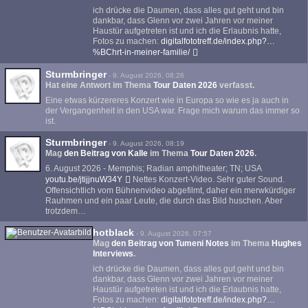
ich drücke die Daumen, dass alles gut geht und bin
dankbar, dass Glenn vor zwei Jahren vor meiner
Haustür aufgetreten ist und ich die Erlaubnis hatte,
Fotos zu machen:
digitalfototreff.de/index.php?…
%BChrt-in-meiner-familie/
Sturmbringer
-
9. August 2026, 08:26
Hat eine Antwort im Thema
Tour Daten 2026
verfasst.
Eine etwas kürzereres Konzert wie in Europa so wie es ja auch in
der Vergangenheit in den USA war. Frage mich warum das immer so
ist.
Sturmbringer
-
9. August 2026, 08:19
Mag
den Beitrag von
Kalle
im Thema
Tour Daten 2026
.
6. August 2026 - Memphis; Radian amphitheater; TN; USA
youtu.be/jtijjnuW34Y
Nettes Konzert-Video. Sehr guter Sound.
Offensichtlich vom Bühnenvideo abgefilmt, daher ein merwkürdiger
Rauhmen und ein paar Leute, die durch das Bild huschen. Aber
trotzdem…
hotblack
-
9. August 2026, 07:57
Mag
den Beitrag von
Tumeni Notes
im Thema
Hughes
Interviews
.
ich drücke die Daumen, dass alles gut geht und bin
dankbar, dass Glenn vor zwei Jahren vor meiner
Haustür aufgetreten ist und ich die Erlaubnis hatte,
Fotos zu machen:
digitalfototreff.de/index.php?…