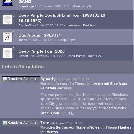
GANG
purpleking74
-
7. Februar 2006, 17:43
-
Deep Purple
Deep Purple Deutschland Tour 1993 (01.10. -
16.10.1993)
Ritchie-Boy
-
6. Mai 2018, 19:45
-
Interviews ~ Berichte
Das Album "SPLAT!"
Jonas
-
6. Mai 2026, 11:10
-
Deep Purple
Deep Purple Tour 2026
Robert
-
20. Oktober 2025, 17:27
-
Deep Purple - Tour 2024
Letzte Aktivitäten
Speedy
-
9. August 2026, 11:17
Hat eine Antwort im Thema
Interview mit Shoshana
Feinstein
verfasst.
Zitat von purple-dirk: „Das Konzert von dem Shoshana
spricht wird vom 31. Aug 1972 im Gaelic Park in New
York City gewesen sein.“ Na, dann wollen wir doch mal
an der Historie etwas teilhaben:
youtube.com/watch?
v=5MJQ50E3OC8
Tute
-
9. August 2026, 08:36
Mag
den Beitrag von
Tumeni Notes
im Thema
Hughes
Interviews
.