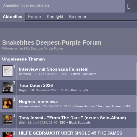
Anmelden oder registrieren
Aktuelles
Forum
Kont@kt
Kalender
Snakebites Deepest-Purple Forum
Willkommen im SB's Deepest Purple Forum
Ungelesene Themen
Interview mit Shoshana Feinstein
hotblack
-
28. Februar 2023, 12:42
-
Ritchie Blackmore
Tour Daten 2026
Roger
-
18. November 2025, 11:10
-
Deep Purple
Hughes Interviews
missusuniverse
-
26. Mai 2011, 23:05
-
Glenn Hughes / Joe Lynn Turner ~ HTP
Tony Iommi - "From The Dark " (neues Solo-Album)
dirie
-
12. Juni 2024, 21:40
-
DIO ~ Black Sabbath
HILFE GEBRAUCHT UBER SINGLE 45 THE JAMES