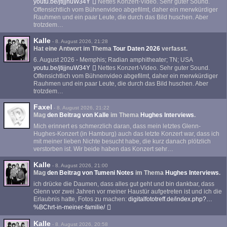
youtu.be/jtijjnuW34Y
Nettes Konzert-Video. Sehr guter Sound.
Offensichtlich vom Bühnenvideo abgefilmt, daher ein merwkürdiger
Rauhmen und ein paar Leute, die durch das Bild huschen. Aber
trotzdem…
Kalle
-
8. August 2026, 21:28
Hat eine Antwort im Thema
Tour Daten 2026
verfasst.
6. August 2026 - Memphis; Radian amphitheater; TN; USA
youtu.be/jtijjnuW34Y
Nettes Konzert-Video. Sehr guter Sound.
Offensichtlich vom Bühnenvideo abgefilmt, daher ein merwkürdiger
Rauhmen und ein paar Leute, die durch das Bild huschen. Aber
trotzdem…
Faxel
-
8. August 2026, 21:22
Mag
den Beitrag von
Kalle
im Thema
Hughes Interviews
.
Mich erinnert es schmerzlich daran, dass mein letztes Glenn-
Hughes-Konzert (in Hamburg) auch das letzte Konzert war, dass ich
mit meiner lieben Nichte besucht habe, die kurz danach plötzlich
verstorben ist. Wir beide haben das Konzert sehr…
Kalle
-
8. August 2026, 21:00
Mag
den Beitrag von
Tumeni Notes
im Thema
Hughes Interviews
.
ich drücke die Daumen, dass alles gut geht und bin dankbar, dass
Glenn vor zwei Jahren vor meiner Haustür aufgetreten ist und ich die
Erlaubnis hatte, Fotos zu machen:
digitalfototreff.de/index.php?…
%BChrt-in-meiner-familie/
Kalle
-
8. August 2026, 20:58