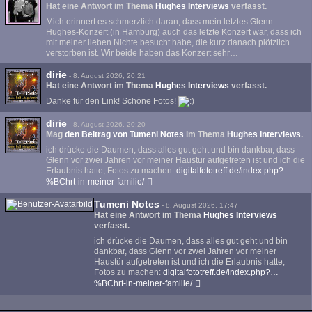
Hat eine Antwort im Thema
Hughes Interviews
verfasst.
Mich erinnert es schmerzlich daran, dass mein letztes Glenn-
Hughes-Konzert (in Hamburg) auch das letzte Konzert war, dass ich
mit meiner lieben Nichte besucht habe, die kurz danach plötzlich
verstorben ist. Wir beide haben das Konzert sehr…
dirie
-
8. August 2026, 20:21
Hat eine Antwort im Thema
Hughes Interviews
verfasst.
Danke für den Link! Schöne Fotos!
dirie
-
8. August 2026, 20:20
Mag
den Beitrag von
Tumeni Notes
im Thema
Hughes Interviews
.
ich drücke die Daumen, dass alles gut geht und bin dankbar, dass
Glenn vor zwei Jahren vor meiner Haustür aufgetreten ist und ich die
Erlaubnis hatte, Fotos zu machen:
digitalfototreff.de/index.php?…
%BChrt-in-meiner-familie/
Tumeni Notes
-
8. August 2026, 17:47
Hat eine Antwort im Thema
Hughes Interviews
verfasst.
ich drücke die Daumen, dass alles gut geht und bin
dankbar, dass Glenn vor zwei Jahren vor meiner
Haustür aufgetreten ist und ich die Erlaubnis hatte,
Fotos zu machen:
digitalfototreff.de/index.php?…
%BChrt-in-meiner-familie/