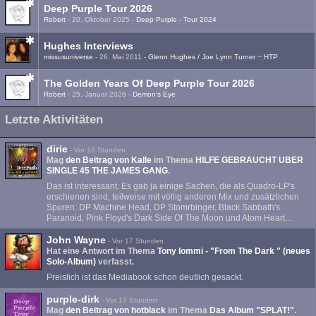
Deep Purple Tour 2026
Robert
-
20. Oktober 2025
-
Deep Purple - Tour 2024
Hughes Interviews
missusuniverse
-
26. Mai 2011
-
Glenn Hughes / Joe Lynn Turner ~ HTP
The Golden Years Of Deep Purple Tour 2026
Robert
-
25. Januar 2026
-
Demon's Eye
Letzte Aktivitäten
dirie
-
Vor 16 Stunden
Mag
den Beitrag von
Kalle
im Thema
HILFE GEBRAUCHT UBER
SINGLE 45 THE JAMES GANG
.
Das ist interessant. Es gab ja einige Sachen, die als Quadro-LP's
erschienen sind, teilweise mit völlig anderen Mix und zusätzlichen
Spuren: DP Machine Head, DP Stomrbinger, Black Sabbath's
Paranoid, Pink Floyd's Dark Side Of The Moon und Atom Heart…
John Wayne
-
Vor 17 Stunden
Hat eine Antwort im Thema
Tony Iommi - "From The Dark " (neues
Solo-Album)
verfasst.
Preislich ist das Mediabook schon deutlich gesackt.
purple-dirk
-
Vor 17 Stunden
Mag
den Beitrag von
hotblack
im Thema
Das Album "SPLAT!"
.