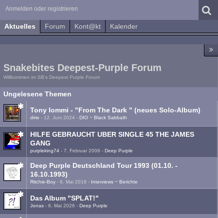
Anmelden oder registrieren
Aktuelles
Forum
Kont@kt
Kalender
Snakebites Deepest-Purple Forum
Willkommen im SB's Deepest Purple Forum
Ungelesene Themen
Tony Iommi - "From The Dark " (neues Solo-Album)
dirie
-
12. Juni 2024
-
DIO ~ Black Sabbath
HILFE GEBRAUCHT UBER SINGLE 45 THE JAMES
GANG
purpleking74
-
7. Februar 2006
-
Deep Purple
Deep Purple Deutschland Tour 1993 (01.10. -
16.10.1993)
Ritchie-Boy
-
6. Mai 2018
-
Interviews ~ Berichte
Das Album "SPLAT!"
Jonas
-
6. Mai 2026
-
Deep Purple