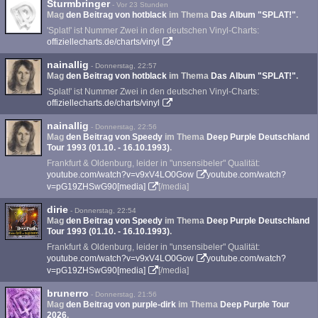
Sturmbringer
-
Vor 23 Stunden
Mag
den Beitrag von
hotblack
im Thema
Das Album "SPLAT!"
.
'Splat!' ist Nummer Zwei in den deutschen Vinyl-Charts:
offiziellecharts.de/charts/vinyl
nainallig
-
Donnerstag, 22:57
Mag
den Beitrag von
hotblack
im Thema
Das Album "SPLAT!"
.
'Splat!' ist Nummer Zwei in den deutschen Vinyl-Charts:
offiziellecharts.de/charts/vinyl
nainallig
-
Donnerstag, 22:56
Mag
den Beitrag von
Speedy
im Thema
Deep Purple Deutschland
Tour 1993 (01.10. - 16.10.1993)
.
Frankfurt & Oldenburg, leider in "unsensibeler" Qualität:
youtube.com/watch?v=v9xV4LO0Gow
youtube.com/watch?
v=pG19ZHSwG90[media]
[/media]
dirie
-
Donnerstag, 22:54
Mag
den Beitrag von
Speedy
im Thema
Deep Purple Deutschland
Tour 1993 (01.10. - 16.10.1993)
.
Frankfurt & Oldenburg, leider in "unsensibeler" Qualität:
youtube.com/watch?v=v9xV4LO0Gow
youtube.com/watch?
v=pG19ZHSwG90[media]
[/media]
brunerro
-
Donnerstag, 21:56
Mag
den Beitrag von
purple-dirk
im Thema
Deep Purple Tour
2026
.