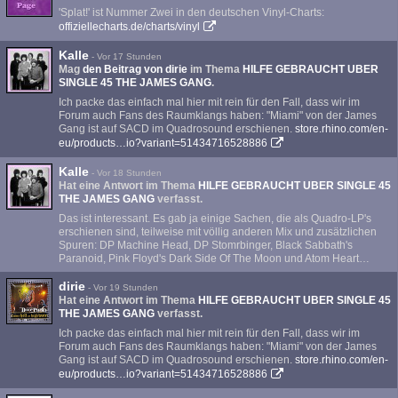
'Splat!' ist Nummer Zwei in den deutschen Vinyl-Charts:
offiziellecharts.de/charts/vinyl
Kalle
-
Vor 17 Stunden
Mag
den Beitrag von
dirie
im Thema
HILFE GEBRAUCHT UBER
SINGLE 45 THE JAMES GANG
.
Ich packe das einfach mal hier mit rein für den Fall, dass wir im
Forum auch Fans des Raumklangs haben: "Miami" von der James
Gang ist auf SACD im Quadrosound erschienen.
store.rhino.com/en-
eu/products…io?variant=51434716528886
Kalle
-
Vor 18 Stunden
Hat eine Antwort im Thema
HILFE GEBRAUCHT UBER SINGLE 45
THE JAMES GANG
verfasst.
Das ist interessant. Es gab ja einige Sachen, die als Quadro-LP's
erschienen sind, teilweise mit völlig anderen Mix und zusätzlichen
Spuren: DP Machine Head, DP Stomrbinger, Black Sabbath's
Paranoid, Pink Floyd's Dark Side Of The Moon und Atom Heart…
dirie
-
Vor 19 Stunden
Hat eine Antwort im Thema
HILFE GEBRAUCHT UBER SINGLE 45
THE JAMES GANG
verfasst.
Ich packe das einfach mal hier mit rein für den Fall, dass wir im
Forum auch Fans des Raumklangs haben: "Miami" von der James
Gang ist auf SACD im Quadrosound erschienen.
store.rhino.com/en-
eu/products…io?variant=51434716528886