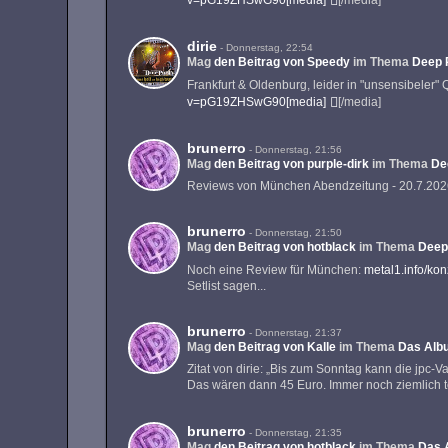
v=pG19ZHSwG90[media]
[/media]
dirie
-
Donnerstag, 22:54
Mag
den Beitrag von
Speedy
im Thema
Deep P
Frankfurt & Oldenburg, leider in "unsensibeler" Q
v=pG19ZHSwG90[media]
[/media]
brunerro
-
Donnerstag, 21:56
Mag
den Beitrag von
purple-dirk
im Thema
De
Reviews von München Abendzeitung - 20.7.2026 t
brunerro
-
Donnerstag, 21:50
Mag
den Beitrag von
hotblack
im Thema
Deep
Noch eine Review für München:
metal1.info/ko
Setlist sagen...
brunerro
-
Donnerstag, 21:37
Mag
den Beitrag von
Kalle
im Thema
Das Alb
Zitat von dirie: „Bis zum Sonntag kann die jpc-V
Das wären dann 45 Euro. Immer noch ziemlich 
brunerro
-
Donnerstag, 21:35
Mag
den Beitrag von
hotblack
im Thema
Das 