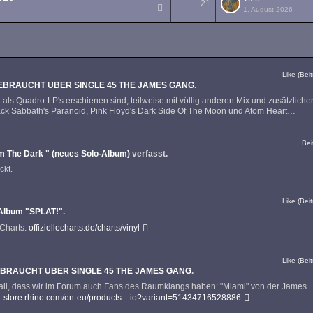
21
1. August 2026
1
2
Like (Beit
GEBRAUCHT UBER SINGLE 45 THE JAMES GANG
.
e als Quadro-LP's erschienen sind, teilweise mit völlig anderen Mix und zusätzliche
ck Sabbath's Paranoid, Pink Floyd's Dark Side Of The Moon und Atom Heart…
Bei
m The Dark " (neues Solo-Album)
verfasst.
ckt.
Like (Beit
Album "SPLAT!"
.
-Charts:
offiziellecharts.de/charts/vinyl
Like (Beit
EBRAUCHT UBER SINGLE 45 THE JAMES GANG
.
n Fall, dass wir im Forum auch Fans des Raumklangs haben: "Miami" von der James
.
store.rhino.com/en-eu/products…io?variant=51434716528886