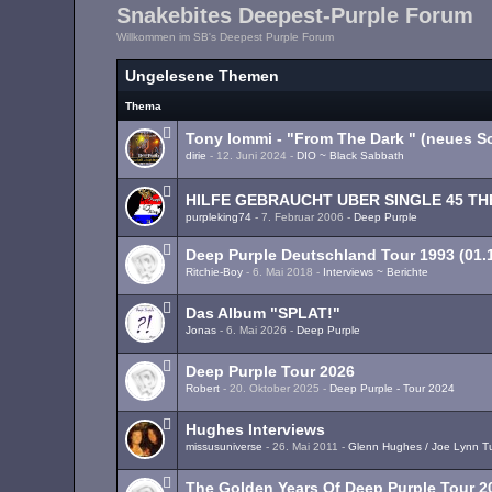
Snakebites Deepest-Purple Forum
Willkommen im SB's Deepest Purple Forum
Ungelesene Themen
Thema
Tony Iommi - "From The Dark " (neues S
dirie
-
12. Juni 2024
-
DIO ~ Black Sabbath
HILFE GEBRAUCHT UBER SINGLE 45 T
purpleking74
-
7. Februar 2006
-
Deep Purple
Deep Purple Deutschland Tour 1993 (01.1
Ritchie-Boy
-
6. Mai 2018
-
Interviews ~ Berichte
Das Album "SPLAT!"
Jonas
-
6. Mai 2026
-
Deep Purple
Deep Purple Tour 2026
Robert
-
20. Oktober 2025
-
Deep Purple - Tour 2024
Hughes Interviews
missusuniverse
-
26. Mai 2011
-
Glenn Hughes / Joe Lynn T
The Golden Years Of Deep Purple Tour 2