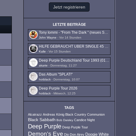
Jetzt registrieren
LETZTE BEITRÄGE
Tony Iommi - "From The Dark " (neues Solo-Album)
John Wayne
-
Vor 14 Stunden
HILFE GEBRAUCHT UBER SINGLE 45 THE JAMES GAN
Kalle
-
Vor 15 Stunden
Deep Purple Deutschland Tour 1993 (01.10. - 16.10.1993)
akarte
-
Donnerstag, 11:27
Das Album "SPLAT!"
hotblack
-
Donnerstag, 10:07
Deep Purple Tour 2026
hotblack
-
Mittwoch, 12:25
TAGS
Alcatrazz
Andreas König
Black Country Communion
Black Sabbath
Candice Night
Bob Daisley
Deep Purple
Deep Purple Tour
Demon's Eye
Doogie White
Dio
Don Airey