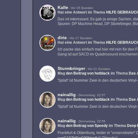
Kalle
-
Vor 15 Stunden
Hat eine Antwort im Thema
HILFE GEBRAUCH
Das ist interessant. Es gab ja einige Sachen, di
Spuren: DP Machine Head, DP Stomrbinger, Bla
dirie
-
Vor 17 Stunden
Hat eine Antwort im Thema
HILFE GEBRAUCH
Ich packe das einfach mal hier mit rein für de
Gang ist auf SACD im Quadrosound erschienen
Sturmbringer
-
Vor 21 Stunden
Mag
den Beitrag von
hotblack
im Thema
Das 
'Splat!' ist Nummer Zwei in den deutschen Vinyl
nainallig
-
Donnerstag, 22:57
Mag
den Beitrag von
hotblack
im Thema
Das 
'Splat!' ist Nummer Zwei in den deutschen Vinyl
nainallig
-
Donnerstag, 22:56
Mag
den Beitrag von
Speedy
im Thema
Deep P
Frankfurt & Oldenburg, leider in "unsensibeler" Q