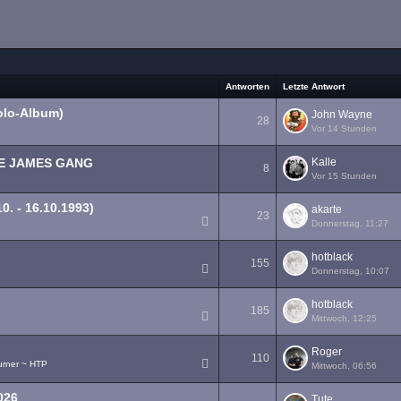
Antworten
Letzte Antwort
olo-Album)
John Wayne
28
Vor 14 Stunden
1
2
HE JAMES GANG
Kalle
8
Vor 15 Stunden
0. - 16.10.1993)
akarte
23
Donnerstag, 11:27
1
2
hotblack
155
Donnerstag, 10:07
1
2
3
…
8
hotblack
185
Mittwoch, 12:25
1
2
3
…
10
Roger
110
urner ~ HTP
Mittwoch, 06:56
1
2
3
…
6
026
Tute