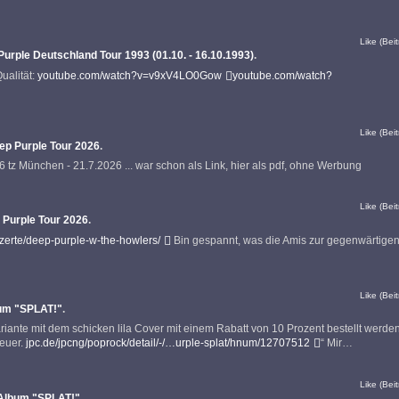
Like (Beit
urple Deutschland Tour 1993 (01.10. - 16.10.1993)
.
ualität:
youtube.com/watch?v=v9xV4LO0Gow
youtube.com/watch?
Like (Beit
ep Purple Tour 2026
.
z München - 21.7.2026 ... war schon als Link, hier als pdf, ohne Werbung
Like (Beit
 Purple Tour 2026
.
nzerte/deep-purple-w-the-howlers/
Bin gespannt, was die Amis zur gegenwärtige
Like (Beit
um "SPLAT!"
.
ariante mit dem schicken lila Cover mit einem Rabatt von 10 Prozent bestellt werden
teuer.
jpc.de/jpcng/poprock/detail/-/…urple-splat/hnum/12707512
“ Mir…
Like (Beit
Album "SPLAT!"
.