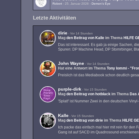
Robert
-
25. Januar 2026
-
Demon's Eye
Letzte Aktivitäten
dirie
-
Vor 14 Stunden
Mag
den Beitrag von
Kalle
im Thema
HILFE 
Das ist interessant. Es gab ja einige Sachen, di
Spuren: DP Machine Head, DP Stomrbinger, Bla
John Wayne
-
Vor 14 Stunden
Hat eine Antwort im Thema
Tony Iommi - "Fro
Preislich ist das Mediabook schon deutlich gesa
purple-dirk
-
Vor 15 Stunden
Mag
den Beitrag von
hotblack
im Thema
Das 
'Splat!' ist Nummer Zwei in den deutschen Vinyl
Kalle
-
Vor 15 Stunden
Mag
den Beitrag von
dirie
im Thema
HILFE G
Ich packe das einfach mal hier mit rein für de
Gang ist auf SACD im Quadrosound erschienen