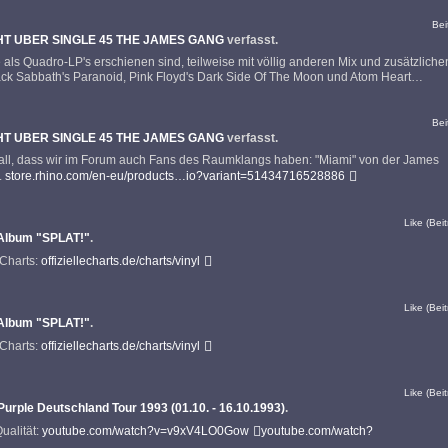
Bei
T UBER SINGLE 45 THE JAMES GANG
verfasst.
e als Quadro-LP's erschienen sind, teilweise mit völlig anderen Mix und zusätzliche
ck Sabbath's Paranoid, Pink Floyd's Dark Side Of The Moon und Atom Heart…
Bei
T UBER SINGLE 45 THE JAMES GANG
verfasst.
n Fall, dass wir im Forum auch Fans des Raumklangs haben: "Miami" von der James
.
store.rhino.com/en-eu/products…io?variant=51434716528886
Like (Beit
Album "SPLAT!"
.
-Charts:
offiziellecharts.de/charts/vinyl
Like (Beit
Album "SPLAT!"
.
-Charts:
offiziellecharts.de/charts/vinyl
Like (Beit
urple Deutschland Tour 1993 (01.10. - 16.10.1993)
.
ualität:
youtube.com/watch?v=v9xV4LO0Gow
youtube.com/watch?