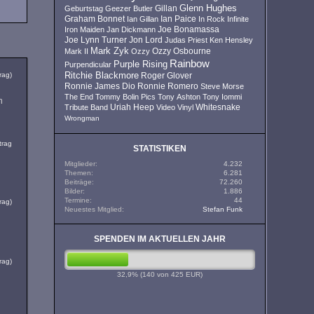
Glenn Hughes
Geburtstag
Geezer Butler
Gillan
Ian Paice
Graham Bonnet
Ian Gillan
In Rock
Infinite
Iron Maiden
Jan Dickmann
Joe Bonamassa
Joe Lynn Turner
Jon Lord
Judas Priest
Ken Hensley
Mark Zyk
Mark II
Ozzy
Ozzy Osbourne
Rainbow
Purple Rising
Purpendicular
Ritchie Blackmore
rag)
Roger Glover
Ronnie James Dio
Ronnie Romero
Steve Morse
The End
Tommy Bolin Pics
Tony Ashton
Tony Iommi
n
Uriah Heep
Tribute Band
Video
Vinyl
Whitesnake
Wrongman
trag
STATISTIKEN
Mitglieder
4.232
Themen
6.281
Beiträge
72.260
Bilder
1.886
Termine
44
rag)
Neuestes Mitglied
Stefan Funk
SPENDEN IM AKTUELLEN JAHR
32.9%
rag)
32,9% (140 von 425 EUR)