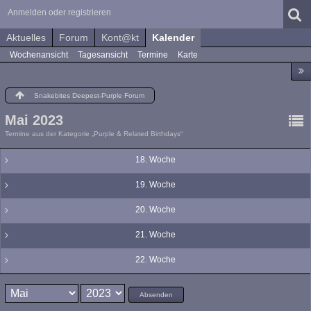
Anmelden oder registrieren
Aktuelles
Forum
Kont@kt
Kalender
Wochenansicht
Tagesansicht
Termine
Karte
Snakebites Deepest-Purple Forum
Mai 2023
Termine aus der Kategorie „Purple & Related Birthdays“
18. Woche
19. Woche
20. Woche
21. Woche
22. Woche
Absenden