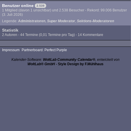
Benutzer online
2.539
1 Mitglied (davon 1 unsichtbar) und 2.538 Besucher - Rekord: 99.006 Benutzer
(
3. Juli 2026
)
Legende:
Administratoren
Super Moderator
Sektions-Moderatoren
Statistik
2 Autoren - 44 Termine (0,01 Termine pro Tag) - 14 Kommentare
Impressum
Partnerboard: Perfect Purple
Kalender-Software:
WoltLab Community Calendar®
, entwickelt von
WoltLab® GmbH