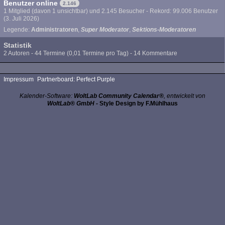
Benutzer online
2.146
1 Mitglied (davon 1 unsichtbar) und 2.145 Besucher - Rekord: 99.006 Benutzer
(
3. Juli 2026
)
Legende:
Administratoren
Super Moderator
Sektions-Moderatoren
Statistik
2 Autoren - 44 Termine (0,01 Termine pro Tag) - 14 Kommentare
Impressum
Partnerboard: Perfect Purple
Kalender-Software:
WoltLab Community Calendar®
, entwickelt von
WoltLab® GmbH