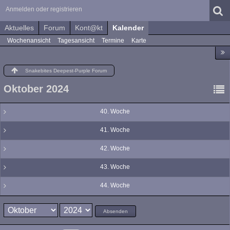
Anmelden oder registrieren
Aktuelles
Forum
Kont@kt
Kalender
Wochenansicht
Tagesansicht
Termine
Karte
Snakebites Deepest-Purple Forum
Oktober 2024
40. Woche
41. Woche
42. Woche
43. Woche
44. Woche
Absenden