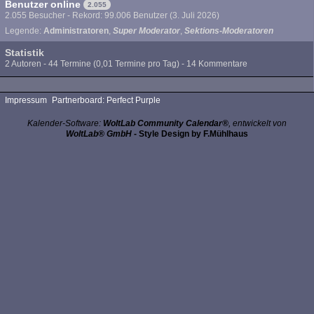
Benutzer online
2.055
2.055 Besucher - Rekord: 99.006 Benutzer (
3. Juli 2026
)
Legende:
Administratoren
Super Moderator
Sektions-Moderatoren
Statistik
2 Autoren - 44 Termine (0,01 Termine pro Tag) - 14 Kommentare
Impressum
Partnerboard: Perfect Purple
Kalender-Software:
WoltLab Community Calendar®
, entwickelt von
WoltLab® GmbH