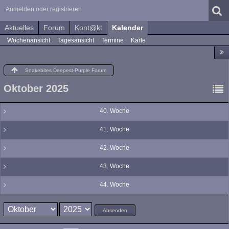
Anmelden oder registrieren
Aktuelles
Forum
Kont@kt
Kalender
Wochenansicht
Tagesansicht
Termine
Karte
Snakebites Deepest-Purple Forum
Oktober 2025
40. Woche
41. Woche
42. Woche
43. Woche
44. Woche
Absenden