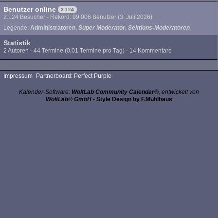
Benutzer online
2.124
2.124 Besucher - Rekord: 99.006 Benutzer (
3. Juli 2026
)
Legende:
Administratoren
Super Moderator
Sektions-Moderatoren
Statistik
2 Autoren - 44 Termine (0,01 Termine pro Tag) - 14 Kommentare
Impressum
Partnerboard: Perfect Purple
Kalender-Software:
WoltLab Community Calendar®
, entwickelt von
WoltLab® GmbH