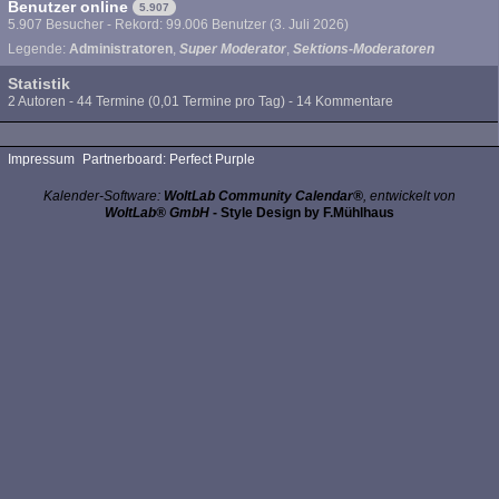
Benutzer online
5.907
5.907 Besucher - Rekord: 99.006 Benutzer (
3. Juli 2026
)
Legende:
Administratoren
Super Moderator
Sektions-Moderatoren
Statistik
2 Autoren - 44 Termine (0,01 Termine pro Tag) - 14 Kommentare
Impressum
Partnerboard: Perfect Purple
Kalender-Software:
WoltLab Community Calendar®
, entwickelt von
WoltLab® GmbH