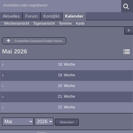
Anmelden oder registrieren
Aktuelles
Forum
Kont@kt
Kalender
Wochenansicht
Tagesansicht
Termine
Karte
Snakebites Deepest-Purple Forum
Mai 2026
18. Woche
19. Woche
20. Woche
21. Woche
22. Woche
Absenden