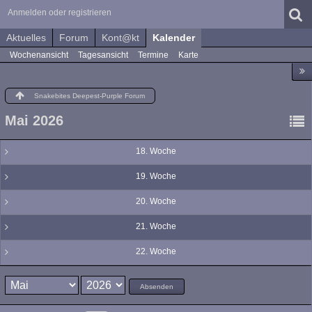
Anmelden oder registrieren
Aktuelles
Forum
Kont@kt
Kalender
Wochenansicht
Tagesansicht
Termine
Karte
Snakebites Deepest-Purple Forum
Mai 2026
18. Woche
19. Woche
20. Woche
21. Woche
22. Woche
Absenden