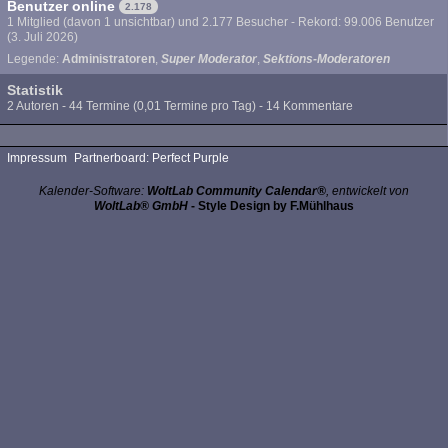
Benutzer online
2.178
1 Mitglied (davon 1 unsichtbar) und 2.177 Besucher - Rekord: 99.006 Benutzer
(
3. Juli 2026
)
Legende:
Administratoren
Super Moderator
Sektions-Moderatoren
Statistik
2 Autoren - 44 Termine (0,01 Termine pro Tag) - 14 Kommentare
Impressum
Partnerboard: Perfect Purple
Kalender-Software:
WoltLab Community Calendar®
, entwickelt von
WoltLab® GmbH