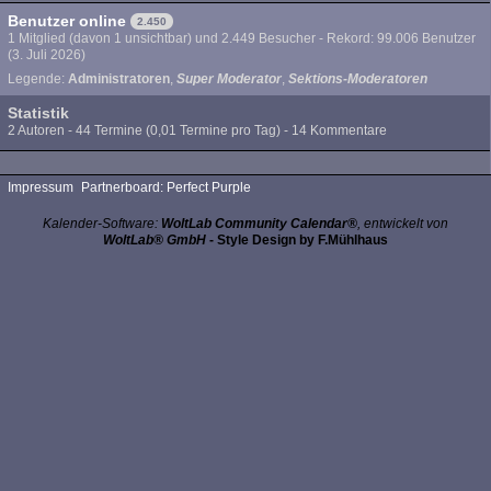
Benutzer online
2.450
1 Mitglied (davon 1 unsichtbar) und 2.449 Besucher - Rekord: 99.006 Benutzer
(
3. Juli 2026
)
Legende:
Administratoren
Super Moderator
Sektions-Moderatoren
Statistik
2 Autoren - 44 Termine (0,01 Termine pro Tag) - 14 Kommentare
Impressum
Partnerboard: Perfect Purple
Kalender-Software:
WoltLab Community Calendar®
, entwickelt von
WoltLab® GmbH