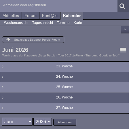
Anmelden oder registrieren
Aktuelles
Forum
Kont@kt
Kalender
Wochenansicht
Tagesansicht
Termine
Karte
Snakebites Deepest-Purple Forum
Juni 2026
Termine aus der Kategorie „Deep Purple - Tour 2017 „inFinite - The Long Goodbye Tour““
23. Woche
24. Woche
25. Woche
26. Woche
27. Woche
Absenden