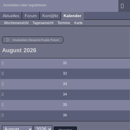
Anmelden oder registrieren
Aktuelles
Forum
Kont@kt
Kalender
Wochenansicht
Tagesansicht
Termine
Karte
Snakebites Deepest-Purple Forum
August 2026
31
32
33
34
35
36
Absenden