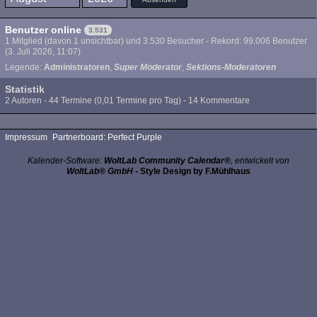
Benutzer online
3.531
1 Mitglied (davon 1 unsichtbar) und 3.530 Besucher - Rekord: 99.006 Benutzer
(
3. Juli 2026, 11:07
)
Legende:
Administratoren
Super Moderator
Sektions-Moderatoren
Statistik
2 Autoren - 44 Termine (0,01 Termine pro Tag) - 14 Kommentare
Impressum
Partnerboard: Perfect Purple
Kalender-Software:
WoltLab Community Calendar®
, entwickelt von
WoltLab® GmbH