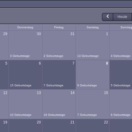
Heute
Donnerstag
Freitag
Samstag
Sonnta
29
30
31
1
3 Geburtstage
2 Geburtstage
13 Geburtstage
4 Geburtstage
5
6
7
8
15 Geburtstage
7 Geburtstage
9 Geburtstage
5 Geburtstage
12
13
14
15
10 Geburtstage
16 Geburtstage
7 Geburtstage
6 Geburtstage
19
20
21
22