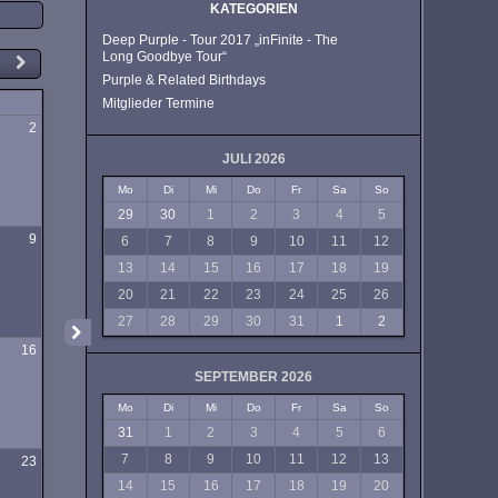
KATEGORIEN
Deep Purple - Tour 2017 „inFinite - The
Long Goodbye Tour“
Purple & Related Birthdays
Mitglieder Termine
g
2
JULI 2026
Mo
Di
Mi
Do
Fr
Sa
So
29
30
1
2
3
4
5
9
6
7
8
9
10
11
12
13
14
15
16
17
18
19
20
21
22
23
24
25
26
27
28
29
30
31
1
2
16
SEPTEMBER 2026
Mo
Di
Mi
Do
Fr
Sa
So
31
1
2
3
4
5
6
7
8
9
10
11
12
13
23
14
15
16
17
18
19
20