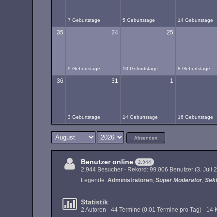
7 Geburtstage
5 Geburtstage
14 Geburtstage
35
24
25
9 Geburtstage
10 Geburtstage
8 Geburtstage
36
31
1
3 Geburtstage
14 Geburtstage
16 Geburtstage
Absenden
Benutzer online
2.944
2.944 Besucher - Rekord: 99.006 Benutzer (
3. Juli
Legende:
Administratoren
Super Moderator
Sek
Statistik
2 Autoren - 44 Termine (0,01 Termine pro Tag) - 1