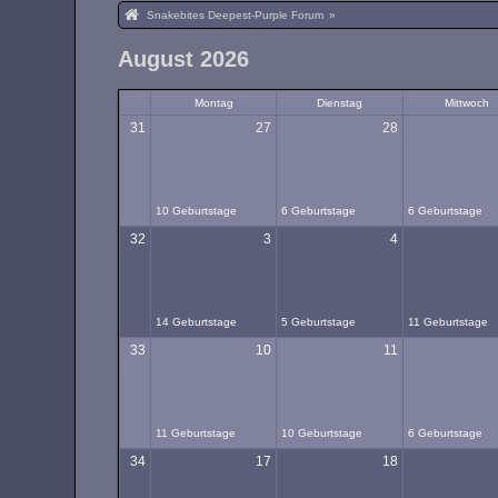
Snakebites Deepest-Purple Forum
»
August 2026
Montag
Dienstag
Mittwoch
31
27
28
10 Geburtstage
6 Geburtstage
6 Geburtstage
32
3
4
14 Geburtstage
5 Geburtstage
11 Geburtstage
33
10
11
11 Geburtstage
10 Geburtstage
6 Geburtstage
34
17
18