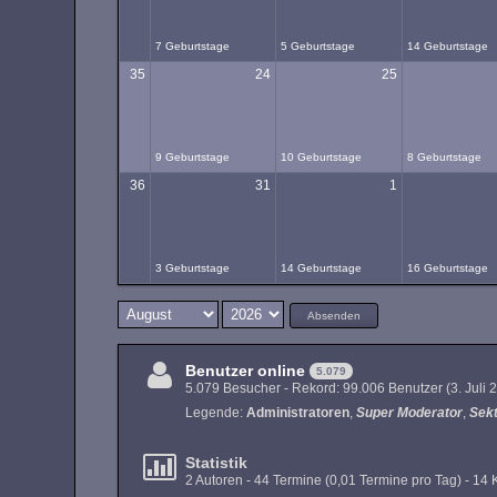
7 Geburtstage
5 Geburtstage
14 Geburtstage
35
24
25
9 Geburtstage
10 Geburtstage
8 Geburtstage
36
31
1
3 Geburtstage
14 Geburtstage
16 Geburtstage
Absenden
Benutzer online
5.079
5.079 Besucher - Rekord: 99.006 Benutzer (
3. Juli
Legende:
Administratoren
Super Moderator
Sek
Statistik
2 Autoren - 44 Termine (0,01 Termine pro Tag) - 1