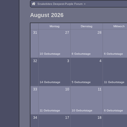
Snakebites Deepest-Purple Forum
»
August 2026
Montag
Dienstag
Mittwoch
31
27
28
10 Geburtstage
6 Geburtstage
6 Geburtstage
32
3
4
14 Geburtstage
5 Geburtstage
11 Geburtstage
33
10
11
11 Geburtstage
10 Geburtstage
6 Geburtstage
34
17
18