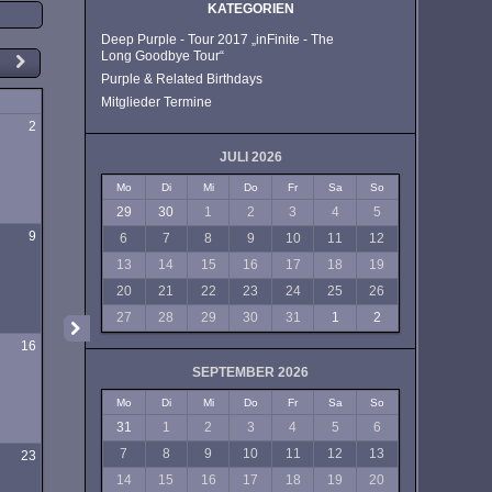
KATEGORIEN
Deep Purple - Tour 2017 „inFinite - The
Long Goodbye Tour“
Purple & Related Birthdays
Mitglieder Termine
g
2
JULI 2026
Mo
Di
Mi
Do
Fr
Sa
So
29
30
1
2
3
4
5
9
6
7
8
9
10
11
12
13
14
15
16
17
18
19
20
21
22
23
24
25
26
27
28
29
30
31
1
2
16
SEPTEMBER 2026
Mo
Di
Mi
Do
Fr
Sa
So
31
1
2
3
4
5
6
7
8
9
10
11
12
13
23
14
15
16
17
18
19
20