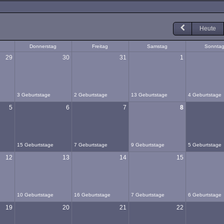
Heute
Donnerstag
Freitag
Samstag
Sonnta
29
30
31
1
3 Geburtstage
2 Geburtstage
13 Geburtstage
4 Geburtstage
5
6
7
8
15 Geburtstage
7 Geburtstage
9 Geburtstage
5 Geburtstage
12
13
14
15
10 Geburtstage
16 Geburtstage
7 Geburtstage
6 Geburtstage
19
20
21
22