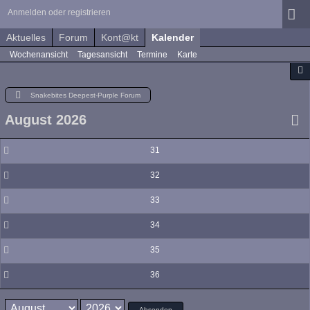
Anmelden oder registrieren
Aktuelles
Forum
Kont@kt
Kalender
Wochenansicht
Tagesansicht
Termine
Karte
Snakebites Deepest-Purple Forum
August 2026
31
32
33
34
35
36
Absenden