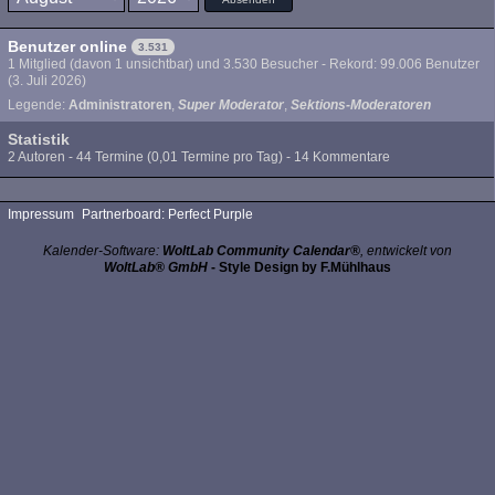
Benutzer online
3.531
1 Mitglied (davon 1 unsichtbar) und 3.530 Besucher - Rekord: 99.006 Benutzer
(
3. Juli 2026
)
Legende:
Administratoren
Super Moderator
Sektions-Moderatoren
Statistik
2 Autoren - 44 Termine (0,01 Termine pro Tag) - 14 Kommentare
Impressum
Partnerboard: Perfect Purple
Kalender-Software:
WoltLab Community Calendar®
, entwickelt von
WoltLab® GmbH