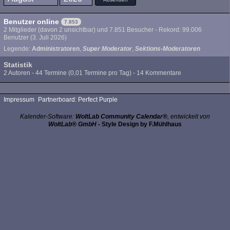
Benutzer online
7.853
2 Mitglieder (davon 2 unsichtbar) und 7.851 Besucher - Rekord: 99.006
Benutzer (
3. Juli 2026
)
Legende:
Administratoren
Super Moderator
Sektions-Moderatoren
Statistik
2 Autoren - 44 Termine (0,01 Termine pro Tag) - 14 Kommentare
Impressum
Partnerboard: Perfect Purple
Kalender-Software:
WoltLab Community Calendar®
, entwickelt von
WoltLab® GmbH