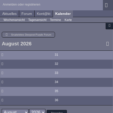
Anmelden oder registrieren
Aktuelles
Forum
Kont@kt
Kalender
Wochenansicht
Tagesansicht
Termine
Karte
Snakebites Deepest-Purple Forum
August 2026
31
32
33
34
35
36
Absenden