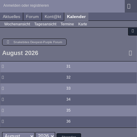
Anmelden oder registrieren
Aktuelles
Forum
Kont@kt
Kalender
Wochenansicht
Tagesansicht
Termine
Karte
Snakebites Deepest-Purple Forum
August 2026
31
32
33
34
35
36
Absenden