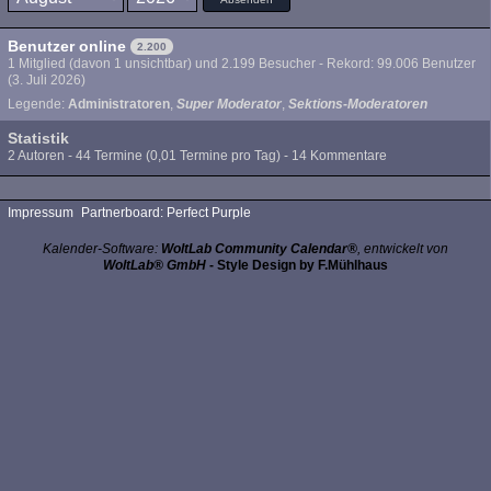
Benutzer online
2.200
1 Mitglied (davon 1 unsichtbar) und 2.199 Besucher - Rekord: 99.006 Benutzer
(
3. Juli 2026
)
Legende:
Administratoren
Super Moderator
Sektions-Moderatoren
Statistik
2 Autoren - 44 Termine (0,01 Termine pro Tag) - 14 Kommentare
Impressum
Partnerboard: Perfect Purple
Kalender-Software:
WoltLab Community Calendar®
, entwickelt von
WoltLab® GmbH