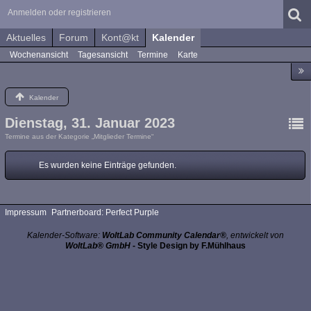
Anmelden oder registrieren
Aktuelles
Forum
Kont@kt
Kalender
Wochenansicht
Tagesansicht
Termine
Karte
Kalender
Dienstag, 31. Januar 2023
Termine aus der Kategorie „Mitglieder Termine“
Es wurden keine Einträge gefunden.
Impressum
Partnerboard: Perfect Purple
Kalender-Software:
WoltLab Community Calendar®
, entwickelt von
WoltLab® GmbH