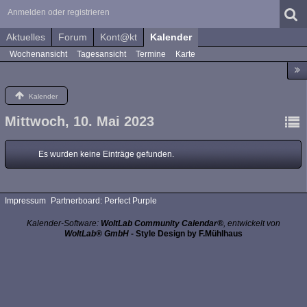
Anmelden oder registrieren
Aktuelles
Forum
Kont@kt
Kalender
Wochenansicht
Tagesansicht
Termine
Karte
Kalender
Mittwoch, 10. Mai 2023
Es wurden keine Einträge gefunden.
Impressum
Partnerboard: Perfect Purple
Kalender-Software:
WoltLab Community Calendar®
, entwickelt von
WoltLab® GmbH