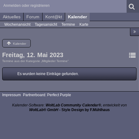
Anmelden oder registrieren
Aktuelles
Forum
Kont@kt
Kalender
Wochenansicht
Tagesansicht
Termine
Karte
Kalender
Freitag, 12. Mai 2023
Termine aus der Kategorie „Mitglieder Termine“
Es wurden keine Einträge gefunden.
Impressum
Partnerboard: Perfect Purple
Kalender-Software:
WoltLab Community Calendar®
, entwickelt von
WoltLab® GmbH