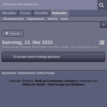
Anmelden oder registrieren
Aktuelles
Forum
Kont@kt
Kalender
Wochenansicht
Tagesansicht
Termine
Karte
Kalender
Samstag, 13. Mai 2023
Termine aus der Kategorie „Deep Purple - Tour 2017 „inFinite - The Long Goodbye Tour““
Es wurden keine Einträge gefunden.
Impressum
Partnerboard: Perfect Purple
Kalender-Software:
WoltLab Community Calendar®
, entwickelt von
WoltLab® GmbH